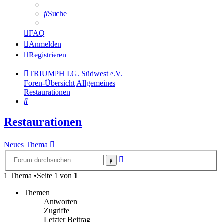
Suche
FAQ
Anmelden
Registrieren
TRIUMPH I.G. Südwest e.V.
Foren-Übersicht
Allgemeines
Restaurationen
Suche
Restaurationen
Neues Thema
Erweiterte
Suche
Suche
1 Thema •Seite
1
von
1
Themen
Antworten
Zugriffe
Letzter Beitrag