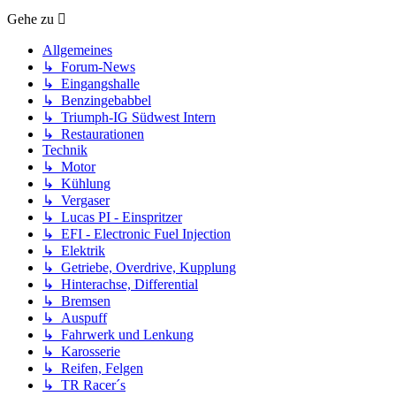
Gehe zu
Allgemeines
↳ Forum-News
↳ Eingangshalle
↳ Benzingebabbel
↳ Triumph-IG Südwest Intern
↳ Restaurationen
Technik
↳ Motor
↳ Kühlung
↳ Vergaser
↳ Lucas PI - Einspritzer
↳ EFI - Electronic Fuel Injection
↳ Elektrik
↳ Getriebe, Overdrive, Kupplung
↳ Hinterachse, Differential
↳ Bremsen
↳ Auspuff
↳ Fahrwerk und Lenkung
↳ Karosserie
↳ Reifen, Felgen
↳ TR Racer´s