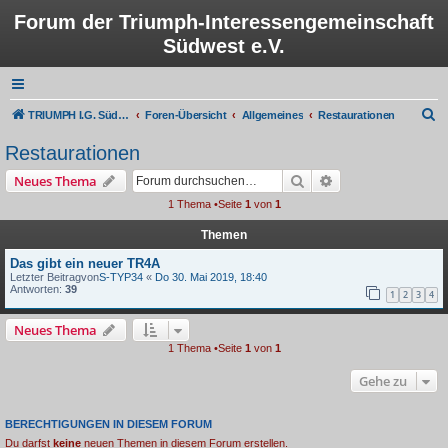
Forum der Triumph-Interessengemeinschaft
Südwest e.V.
S
TRIUMPH I.G. Südwest e.V.
Foren-Übersicht
Allgemeines
Restaurationen
u
Restaurationen
c
Suche
Erweiterte Suche
Neues Thema
h
1 Thema •Seite
1
von
1
e
Themen
Das gibt ein neuer TR4A
Letzter Beitragvon
S-TYP34
«
Do 30. Mai 2019, 18:40
Antworten:
39
1
2
3
4
Neues Thema
1 Thema •Seite
1
von
1
Gehe zu
BERECHTIGUNGEN IN DIESEM FORUM
Du darfst
keine
neuen Themen in diesem Forum erstellen.