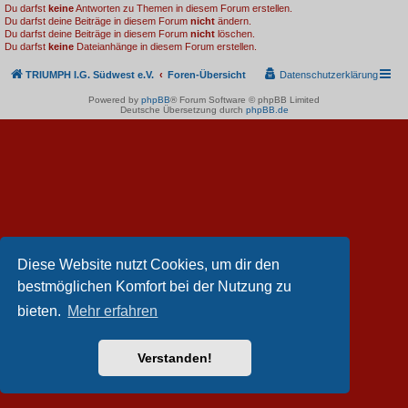
Du darfst
keine
Antworten zu Themen in diesem Forum erstellen.
Du darfst deine Beiträge in diesem Forum
nicht
ändern.
Du darfst deine Beiträge in diesem Forum
nicht
löschen.
Du darfst
keine
Dateianhänge in diesem Forum erstellen.
TRIUMPH I.G. Südwest e.V.
Foren-Übersicht
Datenschutzerklärung
Powered by
phpBB
® Forum Software © phpBB Limited
Deutsche Übersetzung durch
phpBB.de
Diese Website nutzt Cookies, um dir den
bestmöglichen Komfort bei der Nutzung zu
bieten.
Mehr erfahren
Verstanden!