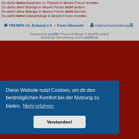
Du darfst
keine
Antworten zu Themen in diesem Forum erstellen.
Du darfst deine Beiträge in diesem Forum
nicht
ändern.
Du darfst deine Beiträge in diesem Forum
nicht
löschen.
Du darfst
keine
Dateianhänge in diesem Forum erstellen.
TRIUMPH I.G. Südwest e.V.
Foren-Übersicht
Datenschutzerklärung
Powered by
phpBB
® Forum Software © phpBB Limited
Deutsche Übersetzung durch
phpBB.de
Diese Website nutzt Cookies, um dir den
bestmöglichen Komfort bei der Nutzung zu
bieten.
Mehr erfahren
Verstanden!