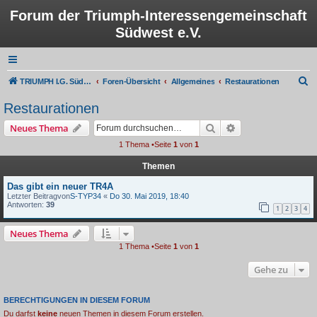
Forum der Triumph-Interessengemeinschaft
Südwest e.V.
S
TRIUMPH I.G. Südwest e.V.
Foren-Übersicht
Allgemeines
Restaurationen
u
Restaurationen
c
Suche
Erweiterte Suche
Neues Thema
h
1 Thema •Seite
1
von
1
e
Themen
Das gibt ein neuer TR4A
Letzter Beitragvon
S-TYP34
«
Do 30. Mai 2019, 18:40
Antworten:
39
1
2
3
4
Neues Thema
1 Thema •Seite
1
von
1
Gehe zu
BERECHTIGUNGEN IN DIESEM FORUM
Du darfst
keine
neuen Themen in diesem Forum erstellen.