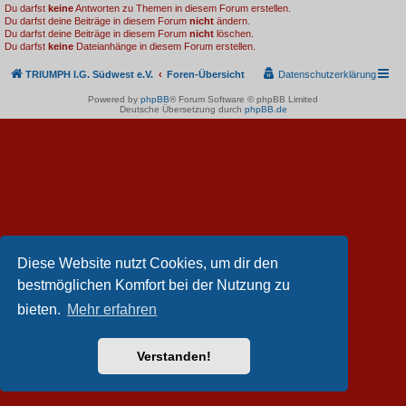
Du darfst
keine
Antworten zu Themen in diesem Forum erstellen.
Du darfst deine Beiträge in diesem Forum
nicht
ändern.
Du darfst deine Beiträge in diesem Forum
nicht
löschen.
Du darfst
keine
Dateianhänge in diesem Forum erstellen.
TRIUMPH I.G. Südwest e.V.
Foren-Übersicht
Datenschutzerklärung
Powered by
phpBB
® Forum Software © phpBB Limited
Deutsche Übersetzung durch
phpBB.de
Diese Website nutzt Cookies, um dir den
bestmöglichen Komfort bei der Nutzung zu
bieten.
Mehr erfahren
Verstanden!