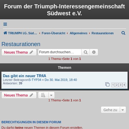
Forum der Triumph-Interessengemeinschaft
Südwest e.V.
S
TRIUMPH I.G. Südwest e.V.
Foren-Übersicht
Allgemeines
Restaurationen
u
Restaurationen
c
Suche
Erweiterte Suche
Neues Thema
h
1 Thema •Seite
1
von
1
e
Themen
Das gibt ein neuer TR4A
Letzter Beitragvon
S-TYP34
«
Do 30. Mai 2019, 18:40
Antworten:
39
1
2
3
4
Neues Thema
1 Thema •Seite
1
von
1
Gehe zu
BERECHTIGUNGEN IN DIESEM FORUM
Du darfst
keine
neuen Themen in diesem Forum erstellen.