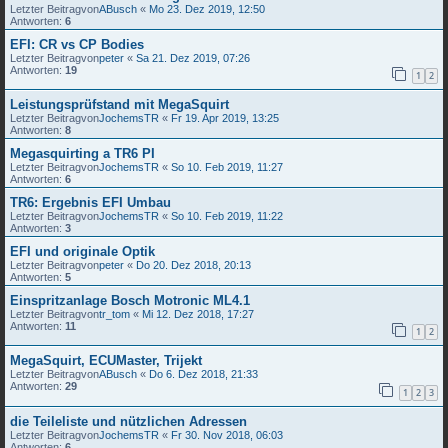
Letzter Beitragvon
ABusch
«
Mo 23. Dez 2019, 12:50
Antworten:
6
EFI: CR vs CP Bodies
Letzter Beitragvon
peter
«
Sa 21. Dez 2019, 07:26
Antworten:
19
1
2
Leistungsprüfstand mit MegaSquirt
Letzter Beitragvon
JochemsTR
«
Fr 19. Apr 2019, 13:25
Antworten:
8
Megasquirting a TR6 PI
Letzter Beitragvon
JochemsTR
«
So 10. Feb 2019, 11:27
Antworten:
6
TR6: Ergebnis EFI Umbau
Letzter Beitragvon
JochemsTR
«
So 10. Feb 2019, 11:22
Antworten:
3
EFI und originale Optik
Letzter Beitragvon
peter
«
Do 20. Dez 2018, 20:13
Antworten:
5
Einspritzanlage Bosch Motronic ML4.1
Letzter Beitragvon
tr_tom
«
Mi 12. Dez 2018, 17:27
Antworten:
11
1
2
MegaSquirt, ECUMaster, Trijekt
Letzter Beitragvon
ABusch
«
Do 6. Dez 2018, 21:33
Antworten:
29
1
2
3
die Teileliste und nützlichen Adressen
Letzter Beitragvon
JochemsTR
«
Fr 30. Nov 2018, 06:03
Antworten:
6