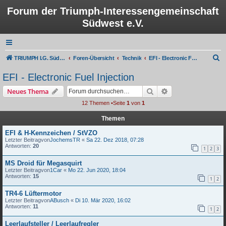
Forum der Triumph-Interessengemeinschaft
Südwest e.V.
S
TRIUMPH I.G. Südwest e.V.
Foren-Übersicht
Technik
EFI - Electronic Fuel Injection
u
EFI - Electronic Fuel Injection
c
Suche
Erweiterte Suche
Neues Thema
h
12 Themen •Seite
1
von
1
e
Themen
EFI & H-Kennzeichen / StVZO
Letzter Beitragvon
JochemsTR
«
Sa 22. Dez 2018, 07:28
Antworten:
20
1
2
3
MS Droid für Megasquirt
Letzter Beitragvon
1Car
«
Mo 22. Jun 2020, 18:04
Antworten:
15
1
2
TR4-6 Lüftermotor
Letzter Beitragvon
ABusch
«
Di 10. Mär 2020, 16:02
Antworten:
11
1
2
Leerlaufsteller / Leerlaufregler