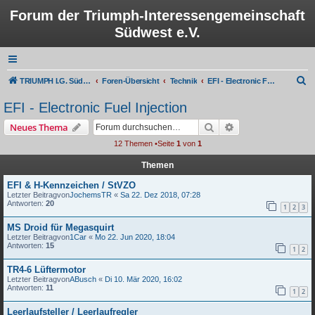
Forum der Triumph-Interessengemeinschaft
Südwest e.V.
S
TRIUMPH I.G. Südwest e.V.
Foren-Übersicht
Technik
EFI - Electronic Fuel Injection
u
EFI - Electronic Fuel Injection
c
Suche
Erweiterte Suche
Neues Thema
h
12 Themen •Seite
1
von
1
e
Themen
EFI & H-Kennzeichen / StVZO
Letzter Beitragvon
JochemsTR
«
Sa 22. Dez 2018, 07:28
Antworten:
20
1
2
3
MS Droid für Megasquirt
Letzter Beitragvon
1Car
«
Mo 22. Jun 2020, 18:04
Antworten:
15
1
2
TR4-6 Lüftermotor
Letzter Beitragvon
ABusch
«
Di 10. Mär 2020, 16:02
Antworten:
11
1
2
Leerlaufsteller / Leerlaufregler