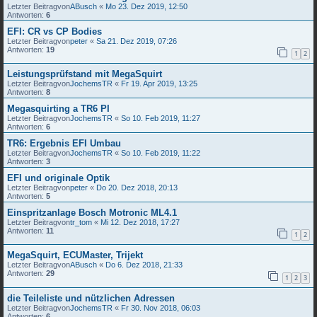
Letzter Beitragvon
ABusch
«
Mo 23. Dez 2019, 12:50
Antworten:
6
EFI: CR vs CP Bodies
Letzter Beitragvon
peter
«
Sa 21. Dez 2019, 07:26
Antworten:
19
1
2
Leistungsprüfstand mit MegaSquirt
Letzter Beitragvon
JochemsTR
«
Fr 19. Apr 2019, 13:25
Antworten:
8
Megasquirting a TR6 PI
Letzter Beitragvon
JochemsTR
«
So 10. Feb 2019, 11:27
Antworten:
6
TR6: Ergebnis EFI Umbau
Letzter Beitragvon
JochemsTR
«
So 10. Feb 2019, 11:22
Antworten:
3
EFI und originale Optik
Letzter Beitragvon
peter
«
Do 20. Dez 2018, 20:13
Antworten:
5
Einspritzanlage Bosch Motronic ML4.1
Letzter Beitragvon
tr_tom
«
Mi 12. Dez 2018, 17:27
Antworten:
11
1
2
MegaSquirt, ECUMaster, Trijekt
Letzter Beitragvon
ABusch
«
Do 6. Dez 2018, 21:33
Antworten:
29
1
2
3
die Teileliste und nützlichen Adressen
Letzter Beitragvon
JochemsTR
«
Fr 30. Nov 2018, 06:03
Antworten:
6