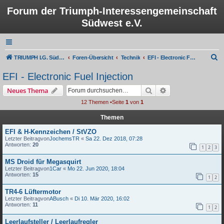
Forum der Triumph-Interessengemeinschaft
Südwest e.V.
S
TRIUMPH I.G. Südwest e.V.
Foren-Übersicht
Technik
EFI - Electronic Fuel Injection
u
EFI - Electronic Fuel Injection
c
Suche
Erweiterte Suche
Neues Thema
h
12 Themen •Seite
1
von
1
e
Themen
EFI & H-Kennzeichen / StVZO
Letzter Beitragvon
JochemsTR
«
Sa 22. Dez 2018, 07:28
Antworten:
20
1
2
3
MS Droid für Megasquirt
Letzter Beitragvon
1Car
«
Mo 22. Jun 2020, 18:04
Antworten:
15
1
2
TR4-6 Lüftermotor
Letzter Beitragvon
ABusch
«
Di 10. Mär 2020, 16:02
Antworten:
11
1
2
Leerlaufsteller / Leerlaufregler