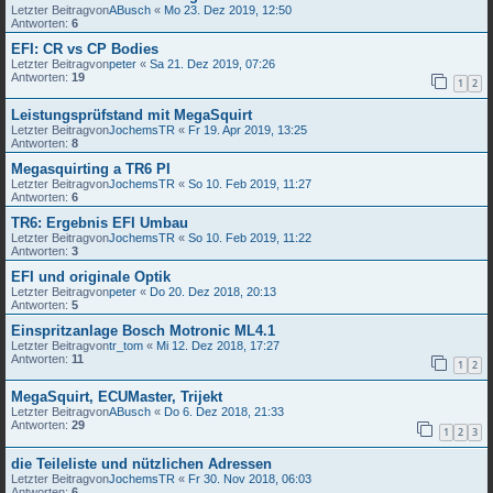
Letzter Beitragvon
ABusch
«
Mo 23. Dez 2019, 12:50
Antworten:
6
EFI: CR vs CP Bodies
Letzter Beitragvon
peter
«
Sa 21. Dez 2019, 07:26
Antworten:
19
1
2
Leistungsprüfstand mit MegaSquirt
Letzter Beitragvon
JochemsTR
«
Fr 19. Apr 2019, 13:25
Antworten:
8
Megasquirting a TR6 PI
Letzter Beitragvon
JochemsTR
«
So 10. Feb 2019, 11:27
Antworten:
6
TR6: Ergebnis EFI Umbau
Letzter Beitragvon
JochemsTR
«
So 10. Feb 2019, 11:22
Antworten:
3
EFI und originale Optik
Letzter Beitragvon
peter
«
Do 20. Dez 2018, 20:13
Antworten:
5
Einspritzanlage Bosch Motronic ML4.1
Letzter Beitragvon
tr_tom
«
Mi 12. Dez 2018, 17:27
Antworten:
11
1
2
MegaSquirt, ECUMaster, Trijekt
Letzter Beitragvon
ABusch
«
Do 6. Dez 2018, 21:33
Antworten:
29
1
2
3
die Teileliste und nützlichen Adressen
Letzter Beitragvon
JochemsTR
«
Fr 30. Nov 2018, 06:03
Antworten:
6