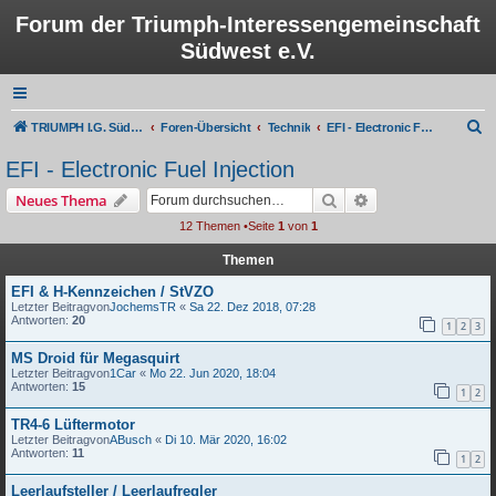
Forum der Triumph-Interessengemeinschaft
Südwest e.V.
S
TRIUMPH I.G. Südwest e.V.
Foren-Übersicht
Technik
EFI - Electronic Fuel Injection
u
EFI - Electronic Fuel Injection
c
Suche
Erweiterte Suche
Neues Thema
h
12 Themen •Seite
1
von
1
e
Themen
EFI & H-Kennzeichen / StVZO
Letzter Beitragvon
JochemsTR
«
Sa 22. Dez 2018, 07:28
Antworten:
20
1
2
3
MS Droid für Megasquirt
Letzter Beitragvon
1Car
«
Mo 22. Jun 2020, 18:04
Antworten:
15
1
2
TR4-6 Lüftermotor
Letzter Beitragvon
ABusch
«
Di 10. Mär 2020, 16:02
Antworten:
11
1
2
Leerlaufsteller / Leerlaufregler