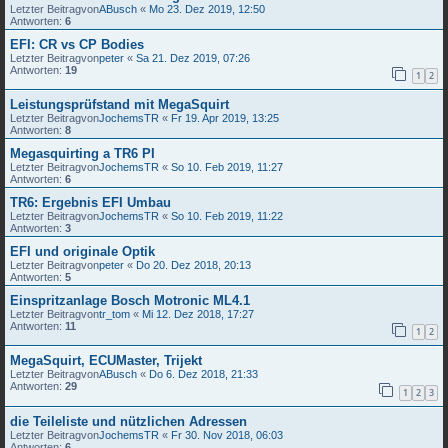
Letzter Beitragvon
ABusch
«
Mo 23. Dez 2019, 12:50
Antworten:
6
EFI: CR vs CP Bodies
Letzter Beitragvon
peter
«
Sa 21. Dez 2019, 07:26
Antworten:
19
1
2
Leistungsprüfstand mit MegaSquirt
Letzter Beitragvon
JochemsTR
«
Fr 19. Apr 2019, 13:25
Antworten:
8
Megasquirting a TR6 PI
Letzter Beitragvon
JochemsTR
«
So 10. Feb 2019, 11:27
Antworten:
6
TR6: Ergebnis EFI Umbau
Letzter Beitragvon
JochemsTR
«
So 10. Feb 2019, 11:22
Antworten:
3
EFI und originale Optik
Letzter Beitragvon
peter
«
Do 20. Dez 2018, 20:13
Antworten:
5
Einspritzanlage Bosch Motronic ML4.1
Letzter Beitragvon
tr_tom
«
Mi 12. Dez 2018, 17:27
Antworten:
11
1
2
MegaSquirt, ECUMaster, Trijekt
Letzter Beitragvon
ABusch
«
Do 6. Dez 2018, 21:33
Antworten:
29
1
2
3
die Teileliste und nützlichen Adressen
Letzter Beitragvon
JochemsTR
«
Fr 30. Nov 2018, 06:03
Antworten:
6