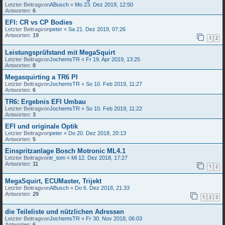
Letzter Beitragvon
ABusch
«
Mo 23. Dez 2019, 12:50
Antworten:
6
EFI: CR vs CP Bodies
Letzter Beitragvon
peter
«
Sa 21. Dez 2019, 07:26
Antworten:
19
1
2
Leistungsprüfstand mit MegaSquirt
Letzter Beitragvon
JochemsTR
«
Fr 19. Apr 2019, 13:25
Antworten:
8
Megasquirting a TR6 PI
Letzter Beitragvon
JochemsTR
«
So 10. Feb 2019, 11:27
Antworten:
6
TR6: Ergebnis EFI Umbau
Letzter Beitragvon
JochemsTR
«
So 10. Feb 2019, 11:22
Antworten:
3
EFI und originale Optik
Letzter Beitragvon
peter
«
Do 20. Dez 2018, 20:13
Antworten:
5
Einspritzanlage Bosch Motronic ML4.1
Letzter Beitragvon
tr_tom
«
Mi 12. Dez 2018, 17:27
Antworten:
11
1
2
MegaSquirt, ECUMaster, Trijekt
Letzter Beitragvon
ABusch
«
Do 6. Dez 2018, 21:33
Antworten:
29
1
2
3
die Teileliste und nützlichen Adressen
Letzter Beitragvon
JochemsTR
«
Fr 30. Nov 2018, 06:03
Antworten:
6