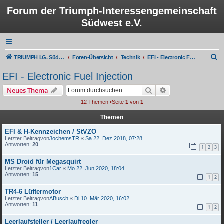
Forum der Triumph-Interessengemeinschaft
Südwest e.V.
S
TRIUMPH I.G. Südwest e.V.
Foren-Übersicht
Technik
EFI - Electronic Fuel Injection
u
EFI - Electronic Fuel Injection
c
Suche
Erweiterte Suche
Neues Thema
h
12 Themen •Seite
1
von
1
e
Themen
EFI & H-Kennzeichen / StVZO
Letzter Beitragvon
JochemsTR
«
Sa 22. Dez 2018, 07:28
Antworten:
20
1
2
3
MS Droid für Megasquirt
Letzter Beitragvon
1Car
«
Mo 22. Jun 2020, 18:04
Antworten:
15
1
2
TR4-6 Lüftermotor
Letzter Beitragvon
ABusch
«
Di 10. Mär 2020, 16:02
Antworten:
11
1
2
Leerlaufsteller / Leerlaufregler