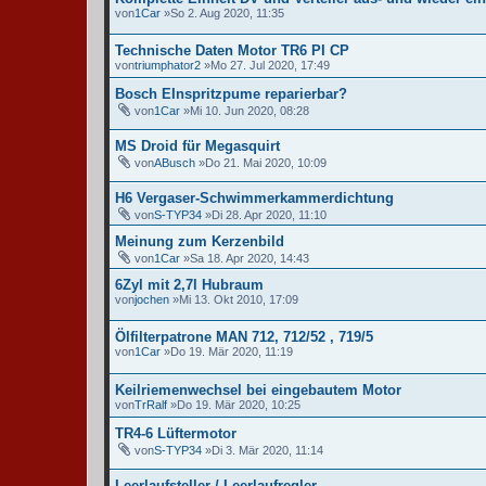
von
1Car
»So 2. Aug 2020, 11:35
Technische Daten Motor TR6 PI CP
von
triumphator2
»Mo 27. Jul 2020, 17:49
Bosch EInspritzpume reparierbar?
von
1Car
»Mi 10. Jun 2020, 08:28
MS Droid für Megasquirt
von
ABusch
»Do 21. Mai 2020, 10:09
H6 Vergaser-Schwimmerkammerdichtung
von
S-TYP34
»Di 28. Apr 2020, 11:10
Meinung zum Kerzenbild
von
1Car
»Sa 18. Apr 2020, 14:43
6Zyl mit 2,7l Hubraum
von
jochen
»Mi 13. Okt 2010, 17:09
Ölfilterpatrone MAN 712, 712/52 , 719/5
von
1Car
»Do 19. Mär 2020, 11:19
Keilriemenwechsel bei eingebautem Motor
von
TrRalf
»Do 19. Mär 2020, 10:25
TR4-6 Lüftermotor
von
S-TYP34
»Di 3. Mär 2020, 11:14
Leerlaufsteller / Leerlaufregler