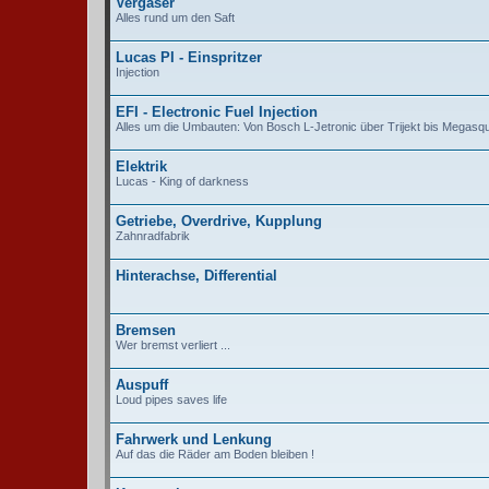
Vergaser
Alles rund um den Saft
Lucas PI - Einspritzer
Injection
EFI - Electronic Fuel Injection
Alles um die Umbauten: Von Bosch L-Jetronic über Trijekt bis Megasqu
Elektrik
Lucas - King of darkness
Getriebe, Overdrive, Kupplung
Zahnradfabrik
Hinterachse, Differential
Bremsen
Wer bremst verliert ...
Auspuff
Loud pipes saves life
Fahrwerk und Lenkung
Auf das die Räder am Boden bleiben !