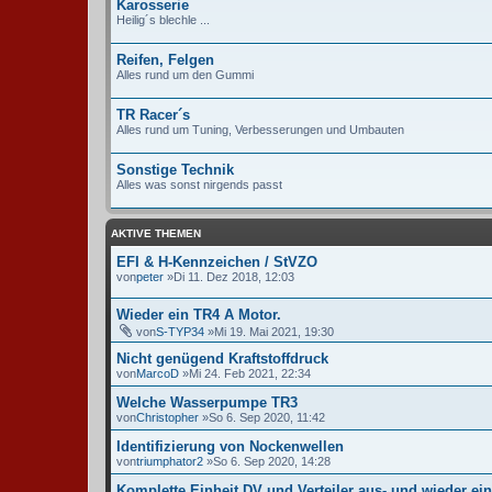
Karosserie
Heilig´s blechle ...
Reifen, Felgen
Alles rund um den Gummi
TR Racer´s
Alles rund um Tuning, Verbesserungen und Umbauten
Sonstige Technik
Alles was sonst nirgends passt
AKTIVE THEMEN
EFI & H-Kennzeichen / StVZO
von
peter
»Di 11. Dez 2018, 12:03
Wieder ein TR4 A Motor.
von
S-TYP34
»Mi 19. Mai 2021, 19:30
Nicht genügend Kraftstoffdruck
von
MarcoD
»Mi 24. Feb 2021, 22:34
Welche Wasserpumpe TR3
von
Christopher
»So 6. Sep 2020, 11:42
Identifizierung von Nockenwellen
von
triumphator2
»So 6. Sep 2020, 14:28
Komplette Einheit DV und Verteiler aus- und wieder ei