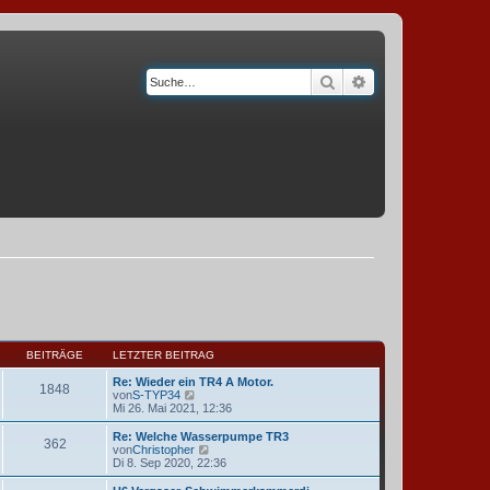
Suche
Erweiterte Suche
BEITRÄGE
LETZTER BEITRAG
Re: Wieder ein TR4 A Motor.
1848
N
von
S-TYP34
e
Mi 26. Mai 2021, 12:36
u
e
Re: Welche Wasserpumpe TR3
362
s
N
von
Christopher
t
e
Di 8. Sep 2020, 22:36
e
u
r
e