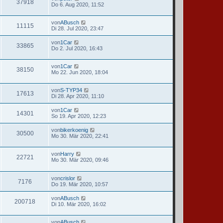
37918
Do 6. Aug 2020, 11:52
von
ABusch
11115
Di 28. Jul 2020, 23:47
von
1Car
33865
Do 2. Jul 2020, 16:43
von
1Car
38150
Mo 22. Jun 2020, 18:04
von
S-TYP34
17613
Di 28. Apr 2020, 11:10
von
1Car
14301
So 19. Apr 2020, 12:23
von
bikerkoenig
30500
Mo 30. Mär 2020, 22:41
von
Harry
22721
Mo 30. Mär 2020, 09:46
von
crislor
7176
Do 19. Mär 2020, 10:57
von
ABusch
200718
Di 10. Mär 2020, 16:02
von
ABusch