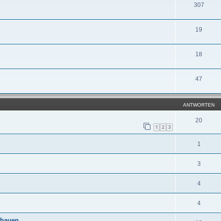
307
19
18
47
ANTWORTEN
20
1
2
3
1
3
4
4
nbauen