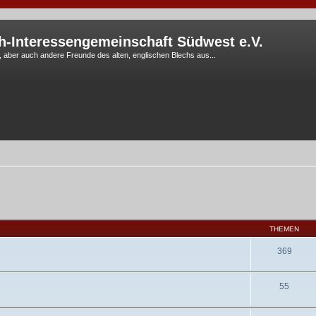
h-Interessengemeinschaft Südwest e.V.
G, aber auch andere Freunde des alten, englischen Blechs aus...
THEMEN
369
55