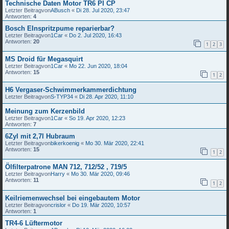
Technische Daten Motor TR6 PI CP
Letzter Beitragvon
ABusch
«
Di 28. Jul 2020, 23:47
Antworten:
4
Bosch EInspritzpume reparierbar?
Letzter Beitragvon
1Car
«
Do 2. Jul 2020, 16:43
Antworten:
20
1
2
3
MS Droid für Megasquirt
Letzter Beitragvon
1Car
«
Mo 22. Jun 2020, 18:04
Antworten:
15
1
2
H6 Vergaser-Schwimmerkammerdichtung
Letzter Beitragvon
S-TYP34
«
Di 28. Apr 2020, 11:10
Meinung zum Kerzenbild
Letzter Beitragvon
1Car
«
So 19. Apr 2020, 12:23
Antworten:
7
6Zyl mit 2,7l Hubraum
Letzter Beitragvon
bikerkoenig
«
Mo 30. Mär 2020, 22:41
Antworten:
15
1
2
Ölfilterpatrone MAN 712, 712/52 , 719/5
Letzter Beitragvon
Harry
«
Mo 30. Mär 2020, 09:46
Antworten:
11
1
2
Keilriemenwechsel bei eingebautem Motor
Letzter Beitragvon
crislor
«
Do 19. Mär 2020, 10:57
Antworten:
1
TR4-6 Lüftermotor