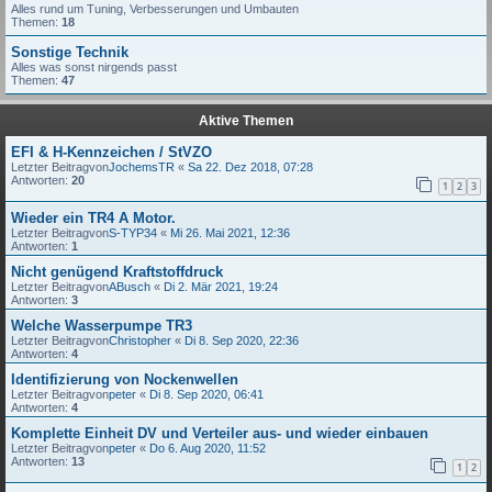
Alles rund um Tuning, Verbesserungen und Umbauten
Themen:
18
Sonstige Technik
Alles was sonst nirgends passt
Themen:
47
Aktive Themen
EFI & H-Kennzeichen / StVZO
Letzter Beitragvon
JochemsTR
«
Sa 22. Dez 2018, 07:28
Antworten:
20
1
2
3
Wieder ein TR4 A Motor.
Letzter Beitragvon
S-TYP34
«
Mi 26. Mai 2021, 12:36
Antworten:
1
Nicht genügend Kraftstoffdruck
Letzter Beitragvon
ABusch
«
Di 2. Mär 2021, 19:24
Antworten:
3
Welche Wasserpumpe TR3
Letzter Beitragvon
Christopher
«
Di 8. Sep 2020, 22:36
Antworten:
4
Identifizierung von Nockenwellen
Letzter Beitragvon
peter
«
Di 8. Sep 2020, 06:41
Antworten:
4
Komplette Einheit DV und Verteiler aus- und wieder einbauen
Letzter Beitragvon
peter
«
Do 6. Aug 2020, 11:52
Antworten:
13
1
2