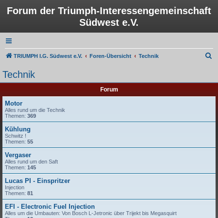
Forum der Triumph-Interessengemeinschaft
Südwest e.V.
S
TRIUMPH I.G. Südwest e.V.
Foren-Übersicht
Technik
u
Technik
c
Forum
h
e
Motor
Alles rund um die Technik
Themen:
369
Kühlung
Schwitz !
Themen:
55
Vergaser
Alles rund um den Saft
Themen:
145
Lucas PI - Einspritzer
Injection
Themen:
81
EFI - Electronic Fuel Injection
Alles um die Umbauten: Von Bosch L-Jetronic über Trijekt bis Megasquirt