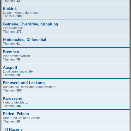
Themen:
12
Elektrik
Lucas - King of darkness
Themen:
280
Getriebe, Overdrive, Kupplung
Zahnradfabrik
Themen:
173
Hinterachse, Differential
Themen:
61
Bremsen
Wer bremst verliert ...
Themen:
78
Auspuff
Loud pipes saves life
Themen:
29
Fahrwerk und Lenkung
Auf das die Räder am Boden bleiben !
Themen:
303
Karosserie
Heilig´s blechle ...
Themen:
307
Reifen, Felgen
Alles rund um den Gummi
Themen:
19
TR Racer´s