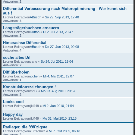
Antworten:
2
Differential Verbesserung nach Motoroptimierung - Wer kennt sich
aus !
Letzter Beitragvon
ABusch
«
So 29. Sep 2013, 12:48
Antworten:
4
Längsträgerbuchsen erneuern
Letzter Beitragvon
Dutton
«
Di 2. Jul 2013, 20:47
Antworten:
2
Hinterachse Differential
Letzter Beitragvon
ABusch
«
Do 27. Jun 2013, 09:08
Antworten:
4
suche altes Diff
Letzter Beitragvon
carlo
«
So 24. Jul 2011, 19:04
Antworten:
2
Diff.überholen
Letzter Beitragvon
jochen
«
Mi 4. Mai 2011, 19:07
Antworten:
1
Konstruktionszeichnungen !
Letzter Beitragvon
mr17
«
Mo 23. Aug 2010, 23:57
Antworten:
2
Looks cool
Letzter Beitragvon
ijkl449
«
Mi 2. Jun 2010, 21:54
Happy day
Letzter Beitragvon
ijkl449
«
Mo 31. Mai 2010, 23:16
Radlager, die 998´zigste
Letzter Beitragvon
kurtschulz
«
Mi 7. Okt 2009, 06:18
Antworten:
2