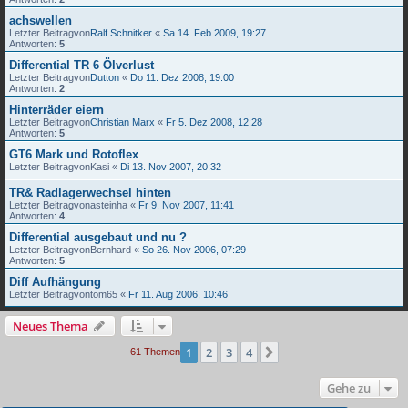
achswellen
Letzter Beitragvon
Ralf Schnitker
«
Sa 14. Feb 2009, 19:27
Antworten:
5
Differential TR 6 Ölverlust
Letzter Beitragvon
Dutton
«
Do 11. Dez 2008, 19:00
Antworten:
2
Hinterräder eiern
Letzter Beitragvon
Christian Marx
«
Fr 5. Dez 2008, 12:28
Antworten:
5
GT6 Mark und Rotoflex
Letzter Beitragvon
Kasi
«
Di 13. Nov 2007, 20:32
TR& Radlagerwechsel hinten
Letzter Beitragvon
asteinha
«
Fr 9. Nov 2007, 11:41
Antworten:
4
Differential ausgebaut und nu ?
Letzter Beitragvon
Bernhard
«
So 26. Nov 2006, 07:29
Antworten:
5
Diff Aufhängung
Letzter Beitragvon
tom65
«
Fr 11. Aug 2006, 10:46
Neues Thema
1
2
3
4
Nächste
61 Themen
Gehe zu