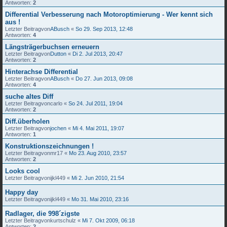
Antworten:
2
Differential Verbesserung nach Motoroptimierung - Wer kennt sich
aus !
Letzter Beitragvon
ABusch
«
So 29. Sep 2013, 12:48
Antworten:
4
Längsträgerbuchsen erneuern
Letzter Beitragvon
Dutton
«
Di 2. Jul 2013, 20:47
Antworten:
2
Hinterachse Differential
Letzter Beitragvon
ABusch
«
Do 27. Jun 2013, 09:08
Antworten:
4
suche altes Diff
Letzter Beitragvon
carlo
«
So 24. Jul 2011, 19:04
Antworten:
2
Diff.überholen
Letzter Beitragvon
jochen
«
Mi 4. Mai 2011, 19:07
Antworten:
1
Konstruktionszeichnungen !
Letzter Beitragvon
mr17
«
Mo 23. Aug 2010, 23:57
Antworten:
2
Looks cool
Letzter Beitragvon
ijkl449
«
Mi 2. Jun 2010, 21:54
Happy day
Letzter Beitragvon
ijkl449
«
Mo 31. Mai 2010, 23:16
Radlager, die 998´zigste
Letzter Beitragvon
kurtschulz
«
Mi 7. Okt 2009, 06:18
Antworten:
2