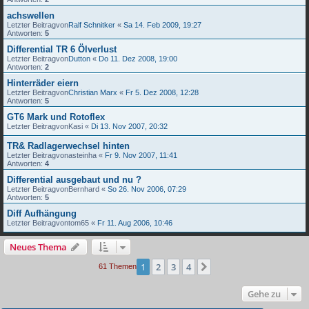
achswellen
Letzter Beitragvon
Ralf Schnitker
«
Sa 14. Feb 2009, 19:27
Antworten:
5
Differential TR 6 Ölverlust
Letzter Beitragvon
Dutton
«
Do 11. Dez 2008, 19:00
Antworten:
2
Hinterräder eiern
Letzter Beitragvon
Christian Marx
«
Fr 5. Dez 2008, 12:28
Antworten:
5
GT6 Mark und Rotoflex
Letzter Beitragvon
Kasi
«
Di 13. Nov 2007, 20:32
TR& Radlagerwechsel hinten
Letzter Beitragvon
asteinha
«
Fr 9. Nov 2007, 11:41
Antworten:
4
Differential ausgebaut und nu ?
Letzter Beitragvon
Bernhard
«
So 26. Nov 2006, 07:29
Antworten:
5
Diff Aufhängung
Letzter Beitragvon
tom65
«
Fr 11. Aug 2006, 10:46
Neues Thema
1
2
3
4
Nächste
61 Themen
Gehe zu