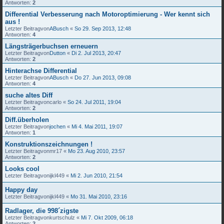
Antworten:
2
Differential Verbesserung nach Motoroptimierung - Wer kennt sich
aus !
Letzter Beitragvon
ABusch
«
So 29. Sep 2013, 12:48
Antworten:
4
Längsträgerbuchsen erneuern
Letzter Beitragvon
Dutton
«
Di 2. Jul 2013, 20:47
Antworten:
2
Hinterachse Differential
Letzter Beitragvon
ABusch
«
Do 27. Jun 2013, 09:08
Antworten:
4
suche altes Diff
Letzter Beitragvon
carlo
«
So 24. Jul 2011, 19:04
Antworten:
2
Diff.überholen
Letzter Beitragvon
jochen
«
Mi 4. Mai 2011, 19:07
Antworten:
1
Konstruktionszeichnungen !
Letzter Beitragvon
mr17
«
Mo 23. Aug 2010, 23:57
Antworten:
2
Looks cool
Letzter Beitragvon
ijkl449
«
Mi 2. Jun 2010, 21:54
Happy day
Letzter Beitragvon
ijkl449
«
Mo 31. Mai 2010, 23:16
Radlager, die 998´zigste
Letzter Beitragvon
kurtschulz
«
Mi 7. Okt 2009, 06:18
Antworten:
2