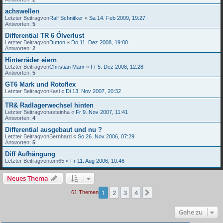
achswellen
Letzter Beitragvon
Ralf Schnitker
«
Sa 14. Feb 2009, 19:27
Antworten:
5
Differential TR 6 Ölverlust
Letzter Beitragvon
Dutton
«
Do 11. Dez 2008, 19:00
Antworten:
2
Hinterräder eiern
Letzter Beitragvon
Christian Marx
«
Fr 5. Dez 2008, 12:28
Antworten:
5
GT6 Mark und Rotoflex
Letzter Beitragvon
Kasi
«
Di 13. Nov 2007, 20:32
TR& Radlagerwechsel hinten
Letzter Beitragvon
asteinha
«
Fr 9. Nov 2007, 11:41
Antworten:
4
Differential ausgebaut und nu ?
Letzter Beitragvon
Bernhard
«
So 26. Nov 2006, 07:29
Antworten:
5
Diff Aufhängung
Letzter Beitragvon
tom65
«
Fr 11. Aug 2006, 10:46
Neues Thema
1
2
3
4
Nächste
61 Themen
Gehe zu