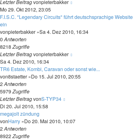
Letzter Beitrag
von
pieterbakker
Mo 29. Okt 2012, 23:05
F.I.S.C. "Legendary Circuits" führt deutschsprachige Website
ein
von
pieterbakker
»Sa 4. Dez 2010, 16:34
0
Antworten
8218
Zugriffe
Letzter Beitrag
von
pieterbakker
Sa 4. Dez 2010, 16:34
TR6 Estate, Kombi, Caravan oder sonst wie...
von
8staetter
»Do 15. Jul 2010, 20:55
2
Antworten
5979
Zugriffe
Letzter Beitrag
von
S-TYP34
Di 20. Jul 2010, 15:58
megajolt zündung
von
Harry
»Do 20. Mai 2010, 10:07
2
Antworten
8922
Zugriffe