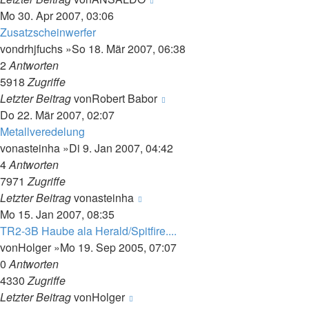
Mo 30. Apr 2007, 03:06
Zusatzscheinwerfer
von
drhjfuchs
»So 18. Mär 2007, 06:38
2
Antworten
5918
Zugriffe
Letzter Beitrag
von
Robert Babor
Do 22. Mär 2007, 02:07
Metallveredelung
von
asteinha
»Di 9. Jan 2007, 04:42
4
Antworten
7971
Zugriffe
Letzter Beitrag
von
asteinha
Mo 15. Jan 2007, 08:35
TR2-3B Haube ala Herald/Spitfire....
von
Holger
»Mo 19. Sep 2005, 07:07
0
Antworten
4330
Zugriffe
Letzter Beitrag
von
Holger