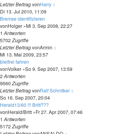
Letzter Beitrag
von
Harry
Di 13. Jul 2010, 11:09
Bremse identifizieren
von
Holger
»Mi 3. Sep 2008, 22:27
1
Antworten
5702
Zugriffe
Letzter Beitrag
von
Armin
Mi 13. Mai 2009, 23:57
bleifrei fahren
von
Volker
»So 9. Sep 2007, 13:59
2
Antworten
9560
Zugriffe
Letzter Beitrag
von
Ralf Schnitker
So 16. Sep 2007, 20:04
Herald13/60 !!! Britt???
von
Herald/Britt
»Fr 27. Apr 2007, 07:46
1
Antworten
5172
Zugriffe
Letzter Beitrag
von
ANSALDO