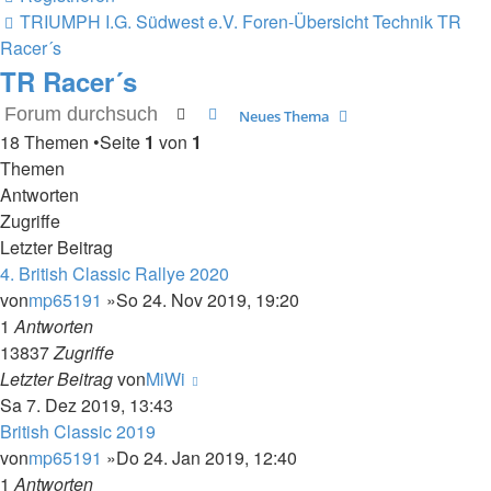
TRIUMPH I.G. Südwest e.V.
Foren-Übersicht
Technik
TR
Racer´s
TR Racer´s
Suche
Erweiterte Suche
Neues Thema
18 Themen •Seite
1
von
1
Themen
Antworten
Zugriffe
Letzter Beitrag
4. British Classic Rallye 2020
von
mp65191
»So 24. Nov 2019, 19:20
1
Antworten
13837
Zugriffe
Letzter Beitrag
von
MiWi
Sa 7. Dez 2019, 13:43
British Classic 2019
von
mp65191
»Do 24. Jan 2019, 12:40
1
Antworten