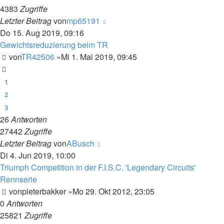
4383
Zugriffe
Letzter Beitrag
von
mp65191
Do 15. Aug 2019, 09:16
Gewichtsreduzierung beim TR
von
TR42506
»Mi 1. Mai 2019, 09:45
1
2
3
26
Antworten
27442
Zugriffe
Letzter Beitrag
von
ABusch
Di 4. Jun 2019, 10:00
Triumph Competition in der F.I.S.C. 'Legendary Circuits'
Rennserie
von
pieterbakker
»Mo 29. Okt 2012, 23:05
0
Antworten
25821
Zugriffe