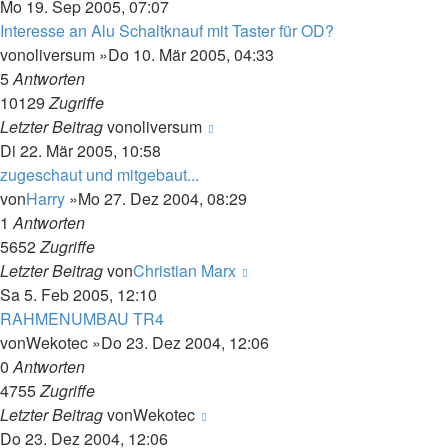
Mo 19. Sep 2005, 07:07
Interesse an Alu Schaltknauf mit Taster für OD?
von
oliversum
»Do 10. Mär 2005, 04:33
5
Antworten
10129
Zugriffe
Letzter Beitrag
von
oliversum
Di 22. Mär 2005, 10:58
zugeschaut und mitgebaut...
von
Harry
»Mo 27. Dez 2004, 08:29
1
Antworten
5652
Zugriffe
Letzter Beitrag
von
Christian Marx
Sa 5. Feb 2005, 12:10
RAHMENUMBAU TR4
von
Wekotec
»Do 23. Dez 2004, 12:06
0
Antworten
4755
Zugriffe
Letzter Beitrag
von
Wekotec
Do 23. Dez 2004, 12:06