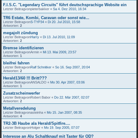
F.I.S.C. "Legendary Circuits" führt deutschsprachige Website ein
Letzter Beitragvon
pieterbakker
«
Sa 4. Dez 2010, 16:34
TR6 Estate, Kombi, Caravan oder sonst wie...
Letzter Beitragvon
S-TYP34
«
Di 20. Jul 2010, 15:58
Antworten:
2
megajolt zündung
Letzter Beitragvon
Harry
«
Di 13. Jul 2010, 11:09
Antworten:
2
Bremse identifizieren
Letzter Beitragvon
Armin
«
Mi 13. Mai 2009, 23:57
Antworten:
1
bleifrei fahren
Letzter Beitragvon
Ralf Schnitker
«
So 16. Sep 2007, 20:04
Antworten:
2
Herald13/60 !!! Britt???
Letzter Beitragvon
ANSALDO
«
Mo 30. Apr 2007, 03:06
Antworten:
1
Zusatzscheinwerfer
Letzter Beitragvon
Robert Babor
«
Do 22. Mär 2007, 02:07
Antworten:
2
Metallveredelung
Letzter Beitragvon
asteinha
«
Mo 15. Jan 2007, 08:35
Antworten:
4
TR2-3B Haube ala Herald/Spitfire....
Letzter Beitragvon
Holger
«
Mo 19. Sep 2005, 07:07
Interesse an Alu Schaltknauf mit Taster für OD?