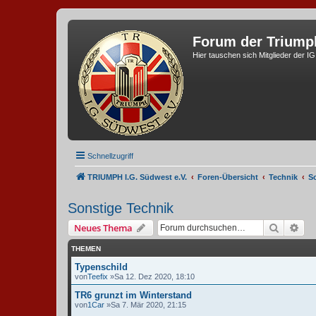
Forum der Triump
Hier tauschen sich Mitglieder der I
Schnellzugriff
TRIUMPH I.G. Südwest e.V.
Foren-Übersicht
Technik
S
Sonstige Technik
Suche
Erw
Neues Thema
THEMEN
Typenschild
von
Teefix
»Sa 12. Dez 2020, 18:10
TR6 grunzt im Winterstand
von
1Car
»Sa 7. Mär 2020, 21:15