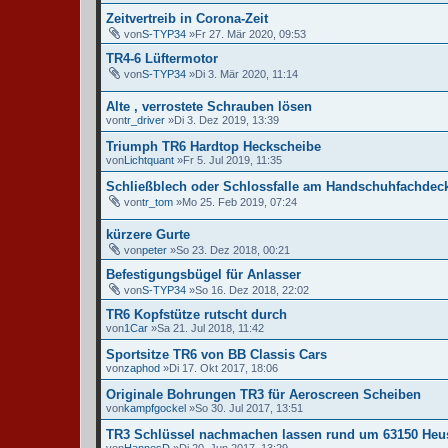
Zeitvertreib in Corona-Zeit
von
S-TYP34
»Fr 27. Mär 2020, 09:53
TR4-6 Lüftermotor
von
S-TYP34
»Di 3. Mär 2020, 11:14
Alte , verrostete Schrauben lösen
von
tr_driver
»Di 3. Dez 2019, 13:39
Triumph TR6 Hardtop Heckscheibe
von
Lichtquant
»Fr 5. Jul 2019, 11:35
Schließblech oder Schlossfalle am Handschuhfachdec
von
tr_tom
»Mo 25. Feb 2019, 07:24
kürzere Gurte
von
peter
»So 23. Dez 2018, 00:21
Befestigungsbügel für Anlasser
von
S-TYP34
»So 16. Dez 2018, 22:02
TR6 Kopfstütze rutscht durch
von
1Car
»Sa 21. Jul 2018, 11:42
Sportsitze TR6 von BB Classis Cars
von
zaphod
»Di 17. Okt 2017, 18:06
Originale Bohrungen TR3 für Aeroscreen Scheiben
von
kampfgockel
»So 30. Jul 2017, 13:51
TR3 Schlüssel nachmachen lassen rund um 63150 He