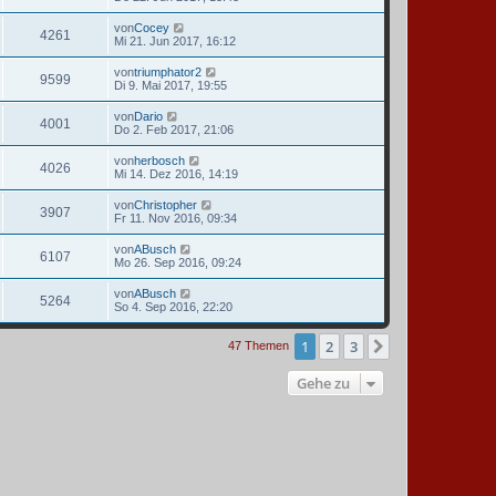
von
Cocey
4261
Mi 21. Jun 2017, 16:12
von
triumphator2
9599
Di 9. Mai 2017, 19:55
von
Dario
4001
Do 2. Feb 2017, 21:06
von
herbosch
4026
Mi 14. Dez 2016, 14:19
von
Christopher
3907
Fr 11. Nov 2016, 09:34
von
ABusch
6107
Mo 26. Sep 2016, 09:24
von
ABusch
5264
So 4. Sep 2016, 22:20
1
2
3
Nächste
47 Themen
Gehe zu