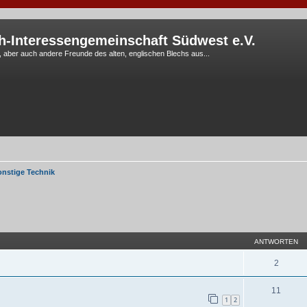
h-Interessengemeinschaft Südwest e.V.
G, aber auch andere Freunde des alten, englischen Blechs aus...
onstige Technik
eiterte Suche
ANTWORTEN
2
11
1
2