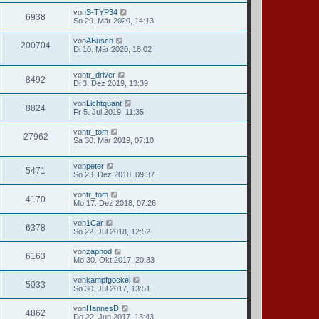
von
S-TYP34
6938
So 29. Mär 2020, 14:13
von
ABusch
200704
Di 10. Mär 2020, 16:02
von
tr_driver
8492
Di 3. Dez 2019, 13:39
von
Lichtquant
8824
Fr 5. Jul 2019, 11:35
von
tr_tom
27962
Sa 30. Mär 2019, 07:10
von
peter
5471
So 23. Dez 2018, 09:37
von
tr_tom
4170
Mo 17. Dez 2018, 07:26
von
1Car
6378
So 22. Jul 2018, 12:52
von
zaphod
6163
Mo 30. Okt 2017, 20:33
von
kampfgockel
5033
So 30. Jul 2017, 13:51
von
HannesD
4862
Do 22. Jun 2017, 13:43