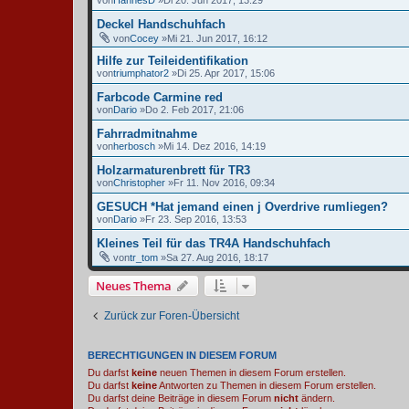
von
HannesD
»Di 20. Jun 2017, 13:29
Deckel Handschuhfach
von
Cocey
»Mi 21. Jun 2017, 16:12
Hilfe zur Teileidentifikation
von
triumphator2
»Di 25. Apr 2017, 15:06
Farbcode Carmine red
von
Dario
»Do 2. Feb 2017, 21:06
Fahrradmitnahme
von
herbosch
»Mi 14. Dez 2016, 14:19
Holzarmaturenbrett für TR3
von
Christopher
»Fr 11. Nov 2016, 09:34
GESUCH *Hat jemand einen j Overdrive rumliegen?
von
Dario
»Fr 23. Sep 2016, 13:53
Kleines Teil für das TR4A Handschuhfach
von
tr_tom
»Sa 27. Aug 2016, 18:17
Neues Thema
Zurück zur Foren-Übersicht
BERECHTIGUNGEN IN DIESEM FORUM
Du darfst
keine
neuen Themen in diesem Forum erstellen.
Du darfst
keine
Antworten zu Themen in diesem Forum erstellen.
Du darfst deine Beiträge in diesem Forum
nicht
ändern.