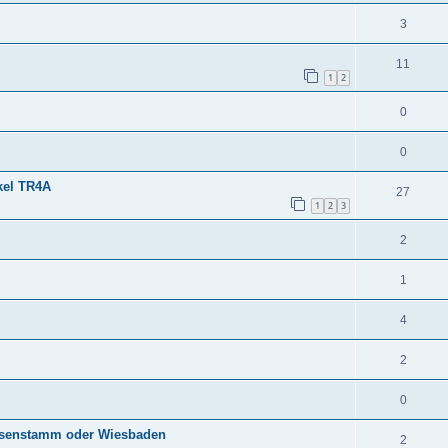
3
11
1
2
0
0
kel TR4A
27
1
2
3
2
1
4
2
0
usenstamm oder Wiesbaden
2