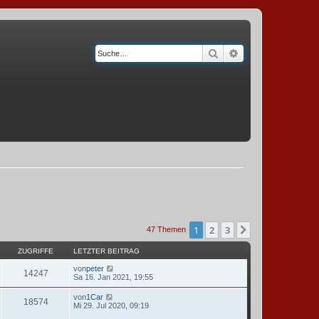
Suche
Erweiterte Suche
1
2
3
Nächste
47 Themen
ZUGRIFFE
LETZTER BEITRAG
von
peter
14247
Sa 16. Jan 2021, 19:55
von
1Car
18574
Mi 29. Jul 2020, 09:19