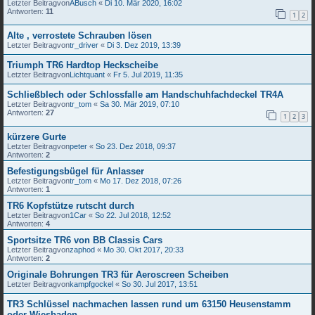
Letzter Beitragvon
ABusch
«
Di 10. Mär 2020, 16:02
Antworten:
11
1
2
Alte , verrostete Schrauben lösen
Letzter Beitragvon
tr_driver
«
Di 3. Dez 2019, 13:39
Triumph TR6 Hardtop Heckscheibe
Letzter Beitragvon
Lichtquant
«
Fr 5. Jul 2019, 11:35
Schließblech oder Schlossfalle am Handschuhfachdeckel TR4A
Letzter Beitragvon
tr_tom
«
Sa 30. Mär 2019, 07:10
Antworten:
27
1
2
3
kürzere Gurte
Letzter Beitragvon
peter
«
So 23. Dez 2018, 09:37
Antworten:
2
Befestigungsbügel für Anlasser
Letzter Beitragvon
tr_tom
«
Mo 17. Dez 2018, 07:26
Antworten:
1
TR6 Kopfstütze rutscht durch
Letzter Beitragvon
1Car
«
So 22. Jul 2018, 12:52
Antworten:
4
Sportsitze TR6 von BB Classis Cars
Letzter Beitragvon
zaphod
«
Mo 30. Okt 2017, 20:33
Antworten:
2
Originale Bohrungen TR3 für Aeroscreen Scheiben
Letzter Beitragvon
kampfgockel
«
So 30. Jul 2017, 13:51
TR3 Schlüssel nachmachen lassen rund um 63150 Heusenstamm
oder Wiesbaden