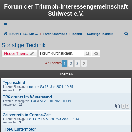
Forum der Triumph-Interessengemeinschaft
Südwest e.V.
S
TRIUMPH I.G. Südwest e.V.
Foren-Übersicht
Technik
Sonstige Technik
u
Sonstige Technik
c
Suche
Erweiterte Suche
Neues Thema
h
e
1
2
3
Nächste
47 Themen
Themen
Typenschild
Letzter Beitragvon
peter
«
Sa 16. Jan 2021, 19:55
Antworten:
2
TR6 grunzt im Winterstand
Letzter Beitragvon
1Car
«
Mi 29. Jul 2020, 09:19
Antworten:
11
1
2
Zeitvertreib in Corona-Zeit
Letzter Beitragvon
S-TYP34
«
So 29. Mär 2020, 14:13
Antworten:
3
TR4-6 Lüftermotor