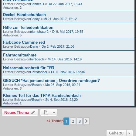
Letzter Beitragvon
HannesD
«
Do 22. Jun 2017, 13:43
Antworten:
2
Deckel Handschuhfach
Letzter Beitragvon
Cocey
«
Mi 21. Jun 2017, 16:12
Hilfe zur Teileidentifikation
Letzter Beitragvon
triumphator2
«
Di 9. Mai 2017, 19:55
Antworten:
5
Farbcode Carmine red
Letzter Beitragvon
Dario
«
Do 2. Feb 2017, 21:06
Fahrradmitnahme
Letzter Beitragvon
herbosch
«
Mi 14. Dez 2016, 14:19
Holzarmaturenbrett für TR3
Letzter Beitragvon
Christopher
«
Fr 11. Nov 2016, 09:34
GESUCH *Hat jemand einen j Overdrive rumliegen?
Letzter Beitragvon
ABusch
«
Mo 26. Sep 2016, 09:24
Antworten:
3
Kleines Teil für das TR4A Handschuhfach
Letzter Beitragvon
ABusch
«
So 4. Sep 2016, 22:20
Antworten:
1
Neues Thema
1
2
3
Nächste
47 Themen
Gehe zu