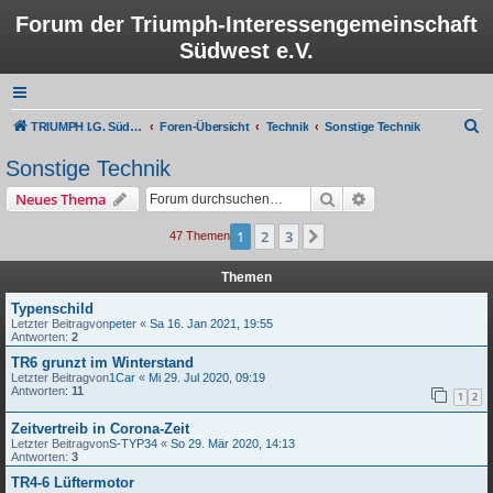
Forum der Triumph-Interessengemeinschaft
Südwest e.V.
S
TRIUMPH I.G. Südwest e.V.
Foren-Übersicht
Technik
Sonstige Technik
u
Sonstige Technik
c
Suche
Erweiterte Suche
Neues Thema
h
e
1
2
3
Nächste
47 Themen
Themen
Typenschild
Letzter Beitragvon
peter
«
Sa 16. Jan 2021, 19:55
Antworten:
2
TR6 grunzt im Winterstand
Letzter Beitragvon
1Car
«
Mi 29. Jul 2020, 09:19
Antworten:
11
1
2
Zeitvertreib in Corona-Zeit
Letzter Beitragvon
S-TYP34
«
So 29. Mär 2020, 14:13
Antworten:
3
TR4-6 Lüftermotor