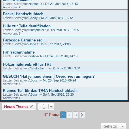
Letzter Beitragvon
HannesD
«
Do 22. Jun 2017, 13:43
Antworten:
2
Deckel Handschuhfach
Letzter Beitragvon
Cocey
«
Mi 21. Jun 2017, 16:12
Hilfe zur Teileidentifikation
Letzter Beitragvon
triumphator2
«
Di 9. Mai 2017, 19:55
Antworten:
5
Farbcode Carmine red
Letzter Beitragvon
Dario
«
Do 2. Feb 2017, 21:06
Fahrradmitnahme
Letzter Beitragvon
herbosch
«
Mi 14. Dez 2016, 14:19
Holzarmaturenbrett für TR3
Letzter Beitragvon
Christopher
«
Fr 11. Nov 2016, 09:34
GESUCH *Hat jemand einen j Overdrive rumliegen?
Letzter Beitragvon
ABusch
«
Mo 26. Sep 2016, 09:24
Antworten:
3
Kleines Teil für das TR4A Handschuhfach
Letzter Beitragvon
ABusch
«
So 4. Sep 2016, 22:20
Antworten:
1
Neues Thema
1
2
3
Nächste
47 Themen
Gehe zu