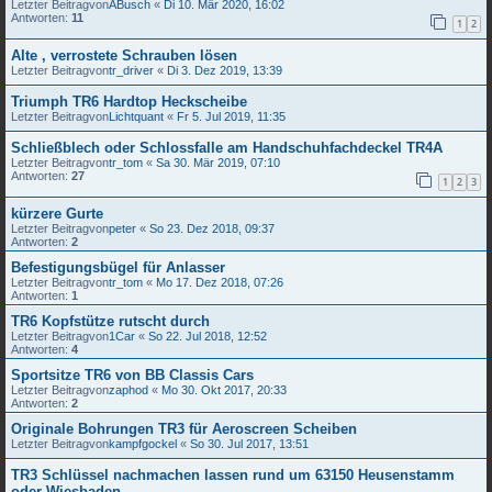
Letzter Beitragvon
ABusch
«
Di 10. Mär 2020, 16:02
Antworten:
11
1
2
Alte , verrostete Schrauben lösen
Letzter Beitragvon
tr_driver
«
Di 3. Dez 2019, 13:39
Triumph TR6 Hardtop Heckscheibe
Letzter Beitragvon
Lichtquant
«
Fr 5. Jul 2019, 11:35
Schließblech oder Schlossfalle am Handschuhfachdeckel TR4A
Letzter Beitragvon
tr_tom
«
Sa 30. Mär 2019, 07:10
Antworten:
27
1
2
3
kürzere Gurte
Letzter Beitragvon
peter
«
So 23. Dez 2018, 09:37
Antworten:
2
Befestigungsbügel für Anlasser
Letzter Beitragvon
tr_tom
«
Mo 17. Dez 2018, 07:26
Antworten:
1
TR6 Kopfstütze rutscht durch
Letzter Beitragvon
1Car
«
So 22. Jul 2018, 12:52
Antworten:
4
Sportsitze TR6 von BB Classis Cars
Letzter Beitragvon
zaphod
«
Mo 30. Okt 2017, 20:33
Antworten:
2
Originale Bohrungen TR3 für Aeroscreen Scheiben
Letzter Beitragvon
kampfgockel
«
So 30. Jul 2017, 13:51
TR3 Schlüssel nachmachen lassen rund um 63150 Heusenstamm
oder Wiesbaden