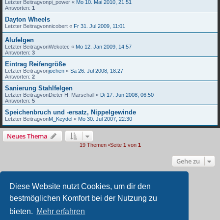
Letzter Beitragvon
pi_power
«
Mo 10. Mai 2010, 21:51
Antworten:
1
Dayton Wheels
Letzter Beitragvon
nicobert
«
Fr 31. Jul 2009, 11:01
Alufelgen
Letzter Beitragvon
Wekotec
«
Mo 12. Jan 2009, 14:57
Antworten:
3
Eintrag Reifengröße
Letzter Beitragvon
jochen
«
Sa 26. Jul 2008, 18:27
Antworten:
2
Sanierung Stahlfelgen
Letzter Beitragvon
Dieter H. Marschall
«
Di 17. Jun 2008, 06:50
Antworten:
5
Speichenbruch und -ersatz, Nippelgewinde
Letzter Beitragvon
M_Keydel
«
Mo 30. Jul 2007, 22:30
Neues Thema
19 Themen •Seite
1
von
1
Gehe zu
BERECHTIGUNGEN IN DIESEM FORUM
Diese Website nutzt Cookies, um dir den
Du darfst
keine
neuen Themen in diesem Forum erstellen.
bestmöglichen Komfort bei der Nutzung zu
Du darfst
keine
Antworten zu Themen in diesem Forum erstellen.
Du darfst deine Beiträge in diesem Forum
nicht
ändern.
bieten.
Mehr erfahren
Du darfst deine Beiträge in diesem Forum
nicht
löschen.
Du darfst
keine
Dateianhänge in diesem Forum erstellen.