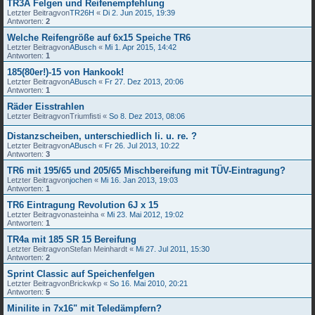
TR3A Felgen und Reifenempfehlung
Letzter Beitragvon
TR26H
«
Di 2. Jun 2015, 19:39
Antworten:
2
Welche Reifengröße auf 6x15 Speiche TR6
Letzter Beitragvon
ABusch
«
Mi 1. Apr 2015, 14:42
Antworten:
1
185(80er!)-15 von Hankook!
Letzter Beitragvon
ABusch
«
Fr 27. Dez 2013, 20:06
Antworten:
1
Räder Eisstrahlen
Letzter Beitragvon
Triumfisti
«
So 8. Dez 2013, 08:06
Distanzscheiben, unterschiedlich li. u. re. ?
Letzter Beitragvon
ABusch
«
Fr 26. Jul 2013, 10:22
Antworten:
3
TR6 mit 195/65 und 205/65 Mischbereifung mit TÜV-Eintragung?
Letzter Beitragvon
jochen
«
Mi 16. Jan 2013, 19:03
Antworten:
1
TR6 Eintragung Revolution 6J x 15
Letzter Beitragvon
asteinha
«
Mi 23. Mai 2012, 19:02
Antworten:
1
TR4a mit 185 SR 15 Bereifung
Letzter Beitragvon
Stefan Meinhardt
«
Mi 27. Jul 2011, 15:30
Antworten:
2
Sprint Classic auf Speichenfelgen
Letzter Beitragvon
Brickwkp
«
So 16. Mai 2010, 20:21
Antworten:
5
Minilite in 7x16" mit Teledämpfern?