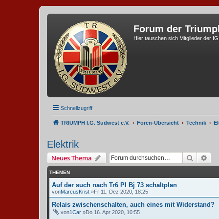
Forum der Triump
Hier tauschen sich Mitglieder der I
Schnellzugriff
TRIUMPH I.G. Südwest e.V.
Foren-Übersicht
Technik
El
Elektrik
Suche
Erw
Neues Thema
THEMEN
Auf der such nach Tr6 PI Bj 73 schaltplan
von
MarcusKrist
»Fr 11. Dez 2020, 18:25
Relais zwischenschalten, auch eines mit Widerstand?
von
1Car
»Do 16. Apr 2020, 10:55