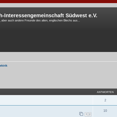
h-Interessengemeinschaft Südwest e.V.
G, aber auch andere Freunde des alten, englischen Blechs aus...
ektrik
eiterte Suche
ANTWORTEN
2
10
1
2