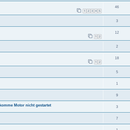
46
1
2
3
4
5
3
12
1
2
2
18
1
2
5
1
9
komme Motor nicht gestartet
3
7