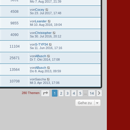
5051
Mo 7. Aug 2017, 21:39
von
Cocey
4508
So 23. Jul 2017, 17:48
von
Leander
9855
Mi 10. Aug 2016, 19:04
von
Christopher
4090
Sa 30. Jul 2016, 20:12
von
S-TYP34
11104
Sa 11. Jun 2016, 17:16
von
ABusch
25671
Di 7. Okt 2014, 17:08
von
ABusch
13564
Do 8. Aug 2013, 09:59
von
Sascha
10708
Mi 3. Apr 2013, 17:06
Seite
1
von
14
1
2
3
4
5
14
Nächste
280 Themen
…
Gehe zu