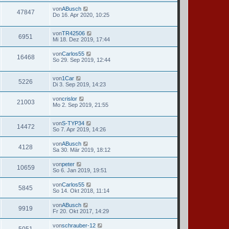
von
ABusch
47847
Do 16. Apr 2020, 10:25
von
TR42506
6951
Mi 18. Dez 2019, 17:44
von
Carlos55
16468
So 29. Sep 2019, 12:44
von
1Car
5226
Di 3. Sep 2019, 14:23
von
crislor
21003
Mo 2. Sep 2019, 21:55
von
S-TYP34
14472
So 7. Apr 2019, 14:26
von
ABusch
4128
Sa 30. Mär 2019, 18:12
von
peter
10659
So 6. Jan 2019, 19:51
von
Carlos55
5845
So 14. Okt 2018, 11:14
von
ABusch
9919
Fr 20. Okt 2017, 14:29
von
schrauber-12