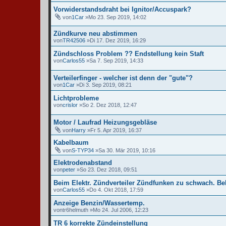
Vorwiderstandsdraht bei Ignitor/Accuspark?
von
1Car
»Mo 23. Sep 2019, 14:02
Zündkurve neu abstimmen
von
TR42506
»Di 17. Dez 2019, 16:29
Zündschloss Problem ?? Endstellung kein Staft
von
Carlos55
»Sa 7. Sep 2019, 14:33
Verteilerfinger - welcher ist denn der "gute"?
von
1Car
»Di 3. Sep 2019, 08:21
Lichtprobleme
von
crislor
»So 2. Dez 2018, 12:47
Motor / Laufrad Heizungsgebläse
von
Harry
»Fr 5. Apr 2019, 16:37
Kabelbaum
von
S-TYP34
»Sa 30. Mär 2019, 10:16
Elektrodenabstand
von
peter
»So 23. Dez 2018, 09:51
Beim Elektr. Zündverteiler Zündfunken zu schwach. Be
von
Carlos55
»Do 4. Okt 2018, 17:59
Anzeige Benzin/Wassertemp.
von
tr6helmuth
»Mo 24. Jul 2006, 12:23
TR 6 korrekte Zündeinstellung