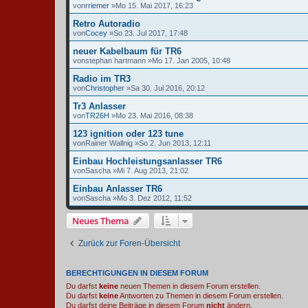
von
rriemer
»Mo 15. Mai 2017, 16:23
Retro Autoradio
von
Cocey
»So 23. Jul 2017, 17:48
neuer Kabelbaum für TR6
von
stephan hartmann
»Mo 17. Jan 2005, 10:48
Radio im TR3
von
Christopher
»Sa 30. Jul 2016, 20:12
Tr3 Anlasser
von
TR26H
»Mo 23. Mai 2016, 08:38
123 ignition oder 123 tune
von
Rainer Wallnig
»So 2. Jun 2013, 12:11
Einbau Hochleistungsanlasser TR6
von
Sascha
»Mi 7. Aug 2013, 21:02
Einbau Anlasser TR6
von
Sascha
»Mo 3. Dez 2012, 11:52
Neues Thema
Zurück zur Foren-Übersicht
BERECHTIGUNGEN IN DIESEM FORUM
Du darfst
keine
neuen Themen in diesem Forum erstellen.
Du darfst
keine
Antworten zu Themen in diesem Forum erstellen.
Du darfst deine Beiträge in diesem Forum
nicht
ändern.