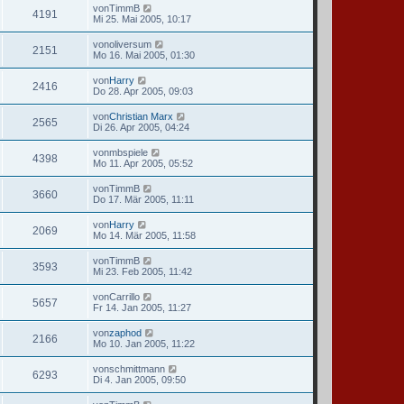
von
TimmB
4191
Mi 25. Mai 2005, 10:17
von
oliversum
2151
Mo 16. Mai 2005, 01:30
von
Harry
2416
Do 28. Apr 2005, 09:03
von
Christian Marx
2565
Di 26. Apr 2005, 04:24
von
mbspiele
4398
Mo 11. Apr 2005, 05:52
von
TimmB
3660
Do 17. Mär 2005, 11:11
von
Harry
2069
Mo 14. Mär 2005, 11:58
von
TimmB
3593
Mi 23. Feb 2005, 11:42
von
Carrillo
5657
Fr 14. Jan 2005, 11:27
von
zaphod
2166
Mo 10. Jan 2005, 11:22
von
schmittmann
6293
Di 4. Jan 2005, 09:50