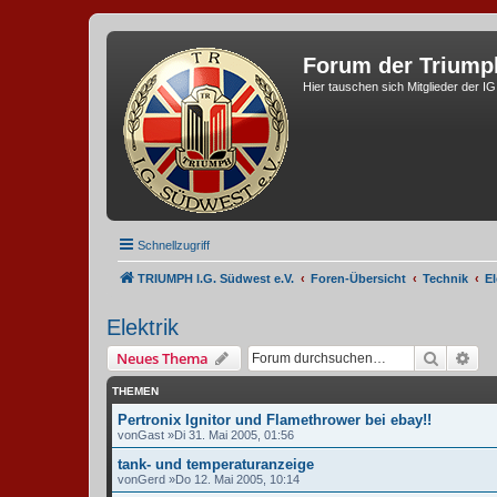
Forum der Triump
Hier tauschen sich Mitglieder der I
Schnellzugriff
TRIUMPH I.G. Südwest e.V.
Foren-Übersicht
Technik
El
Elektrik
Suche
Erw
Neues Thema
THEMEN
Pertronix Ignitor und Flamethrower bei ebay!!
von
Gast
»Di 31. Mai 2005, 01:56
tank- und temperaturanzeige
von
Gerd
»Do 12. Mai 2005, 10:14