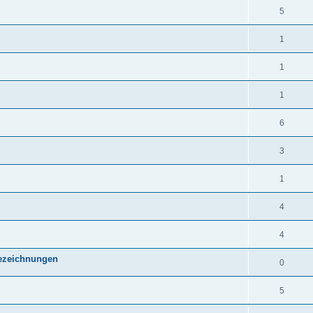
5
1
1
1
6
3
1
4
4
Bezeichnungen
0
5