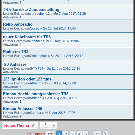
Antworten:
7
TR 6 korrekte Zündeinstellung
Letzter Beitragvon
schrauber-12
«
Mo 7. Aug 2017, 21:39
Antworten:
1
Retro Autoradio
Letzter Beitragvon
Cocey
«
So 23. Jul 2017, 17:48
neuer Kabelbaum für TR6
Letzter Beitragvon
Leander
«
Mi 10. Aug 2016, 19:04
Antworten:
4
Radio im TR3
Letzter Beitragvon
Christopher
«
Sa 30. Jul 2016, 20:12
Tr3 Anlasser
Letzter Beitragvon
S-TYP34
«
Sa 11. Jun 2016, 17:16
Antworten:
6
123 ignition oder 123 tune
Letzter Beitragvon
ABusch
«
Di 7. Okt 2014, 17:08
Antworten:
6
Einbau Hochleistungsanlasser TR6
Letzter Beitragvon
ABusch
«
Do 8. Aug 2013, 09:59
Antworten:
1
Einbau Anlasser TR6
Letzter Beitragvon
Sascha
«
Mi 3. Apr 2013, 17:06
Antworten:
2
Neues Thema
Seite
1
von
14
1
2
3
4
5
14
Nächste
280 Themen
…