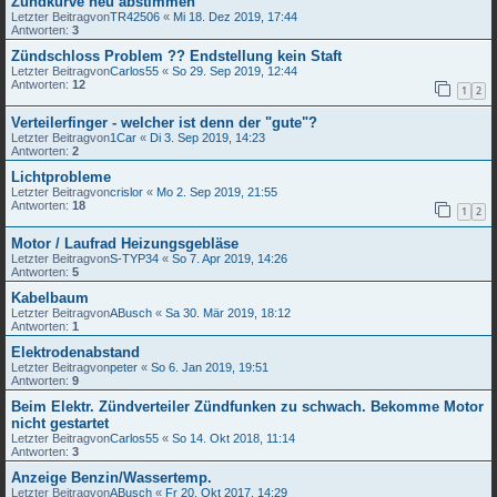
Zündkurve neu abstimmen
Letzter Beitragvon
TR42506
«
Mi 18. Dez 2019, 17:44
Antworten:
3
Zündschloss Problem ?? Endstellung kein Staft
Letzter Beitragvon
Carlos55
«
So 29. Sep 2019, 12:44
Antworten:
12
1
2
Verteilerfinger - welcher ist denn der "gute"?
Letzter Beitragvon
1Car
«
Di 3. Sep 2019, 14:23
Antworten:
2
Lichtprobleme
Letzter Beitragvon
crislor
«
Mo 2. Sep 2019, 21:55
Antworten:
18
1
2
Motor / Laufrad Heizungsgebläse
Letzter Beitragvon
S-TYP34
«
So 7. Apr 2019, 14:26
Antworten:
5
Kabelbaum
Letzter Beitragvon
ABusch
«
Sa 30. Mär 2019, 18:12
Antworten:
1
Elektrodenabstand
Letzter Beitragvon
peter
«
So 6. Jan 2019, 19:51
Antworten:
9
Beim Elektr. Zündverteiler Zündfunken zu schwach. Bekomme Motor
nicht gestartet
Letzter Beitragvon
Carlos55
«
So 14. Okt 2018, 11:14
Antworten:
3
Anzeige Benzin/Wassertemp.
Letzter Beitragvon
ABusch
«
Fr 20. Okt 2017, 14:29