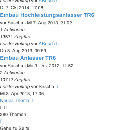
Letzter Beitrag
von
ABusch
Di 7. Okt 2014, 17:08
Einbau Hochleistungsanlasser TR6
von
Sascha
»Mi 7. Aug 2013, 21:02
1
Antworten
13571
Zugriffe
Letzter Beitrag
von
ABusch
Do 8. Aug 2013, 09:59
Einbau Anlasser TR6
von
Sascha
»Mo 3. Dez 2012, 11:52
2
Antworten
10712
Zugriffe
Letzter Beitrag
von
Sascha
Mi 3. Apr 2013, 17:06
Neues Thema
280 Themen
Seite
1
Gehe zu Seite: