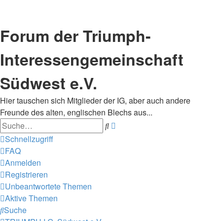
Forum der Triumph-
Interessengemeinschaft
Südwest e.V.
Hier tauschen sich Mitglieder der IG, aber auch andere
Freunde des alten, englischen Blechs aus...
Suche
Erweiterte
Suche
Schnellzugriff
FAQ
Anmelden
Registrieren
Unbeantwortete Themen
Aktive Themen
Suche