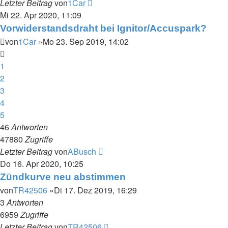
Letzter Beitrag
von
1Car
Mi 22. Apr 2020, 11:09
Vorwiderstandsdraht bei Ignitor/Accuspark?
von
1Car
»Mo 23. Sep 2019, 14:02
1
2
3
4
5
46
Antworten
47880
Zugriffe
Letzter Beitrag
von
ABusch
Do 16. Apr 2020, 10:25
Zündkurve neu abstimmen
von
TR42506
»Di 17. Dez 2019, 16:29
3
Antworten
6959
Zugriffe
Letzter Beitrag
von
TR42506