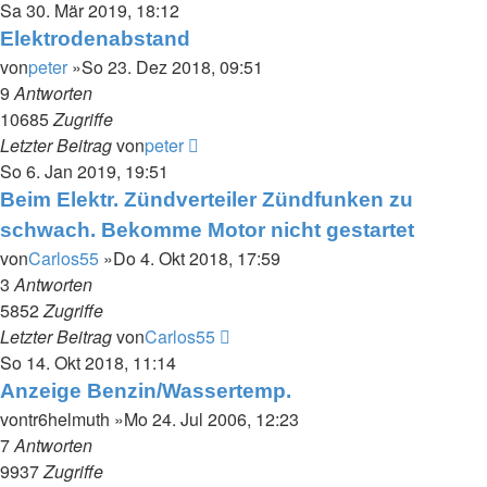
Sa 30. Mär 2019, 18:12
Elektrodenabstand
von
peter
»So 23. Dez 2018, 09:51
9
Antworten
10685
Zugriffe
Letzter Beitrag
von
peter
So 6. Jan 2019, 19:51
Beim Elektr. Zündverteiler Zündfunken zu
schwach. Bekomme Motor nicht gestartet
von
Carlos55
»Do 4. Okt 2018, 17:59
3
Antworten
5852
Zugriffe
Letzter Beitrag
von
Carlos55
So 14. Okt 2018, 11:14
Anzeige Benzin/Wassertemp.
von
tr6helmuth
»Mo 24. Jul 2006, 12:23
7
Antworten
9937
Zugriffe