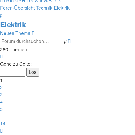
TRIUMPH I.G. Südwest e.V.
Foren-Übersicht
Technik
Elektrik
Suche
Elektrik
Neues Thema
Suche
Erweiterte
Suche
280 Themen
Seite
1
Gehe zu Seite:
von
14
1
2
3
4
5
…
14
Nächste