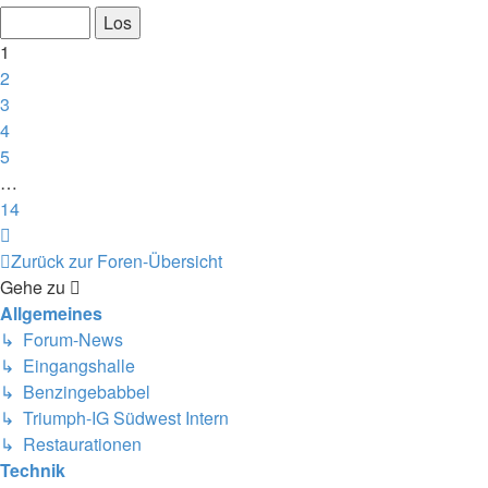
von
14
1
2
3
4
5
…
14
Nächste
Zurück zur Foren-Übersicht
Gehe zu
Allgemeines
↳ Forum-News
↳ Eingangshalle
↳ Benzingebabbel
↳ Triumph-IG Südwest Intern
↳ Restaurationen
Technik