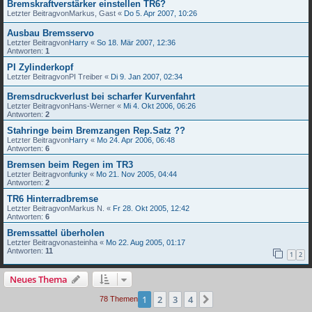
Bremskraftverstärker einstellen TR6?
Letzter Beitragvon
Markus, Gast
«
Do 5. Apr 2007, 10:26
Ausbau Bremsservo
Letzter Beitragvon
Harry
«
So 18. Mär 2007, 12:36
Antworten:
1
PI Zylinderkopf
Letzter Beitragvon
PI Treiber
«
Di 9. Jan 2007, 02:34
Bremsdruckverlust bei scharfer Kurvenfahrt
Letzter Beitragvon
Hans-Werner
«
Mi 4. Okt 2006, 06:26
Antworten:
2
Stahringe beim Bremzangen Rep.Satz ??
Letzter Beitragvon
Harry
«
Mo 24. Apr 2006, 06:48
Antworten:
6
Bremsen beim Regen im TR3
Letzter Beitragvon
funky
«
Mo 21. Nov 2005, 04:44
Antworten:
2
TR6 Hinterradbremse
Letzter Beitragvon
Markus N.
«
Fr 28. Okt 2005, 12:42
Antworten:
6
Bremssattel überholen
Letzter Beitragvon
asteinha
«
Mo 22. Aug 2005, 01:17
Antworten:
11
1
2
Neues Thema
1
2
3
4
Nächste
78 Themen