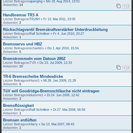
Letzter Beitragvon
ajuerging
«
Mo 18. Aug 2014, 13:51
Antworten:
14
1
2
Handbremse TR3 A
Letzter Beitragvon
TR26H
«
Fr 13. Mai 2011, 23:35
Antworten:
2
Rückschlagventil Bremskraftverstärker Unterdruckleitung
Letzter Beitragvon
Ralf Schnitker
«
Fr 4. Jun 2010, 20:27
Antworten:
1
Bremsservo und HBZ
Letzter Beitragvon
schaefers
«
Do 1. Apr 2010, 15:54
Antworten:
5
Bremstrommeln vom Datsun 280Z
Letzter Beitragvon
TVR
«
Do 23. Jul 2009, 12:33
Antworten:
10
1
2
TR-6 Bremsscheibe Mindesdicke
Letzter Beitragvon
HansG
«
Mi 28. Jan 2009, 21:28
Antworten:
5
TüV will Goodridge-Bremsschläuche nicht eintragen
Letzter Beitragvon
bluesme1
«
Di 24. Jun 2008, 12:42
Antworten:
2
Bremsflüssigkeit
Letzter Beitragvon
Ralf Schnitker
«
Di 27. Mai 2008, 06:59
Antworten:
1
Bremsen entlüften
Letzter Beitragvon
Harry
«
So 13. Mai 2007, 08:43
Antworten:
1