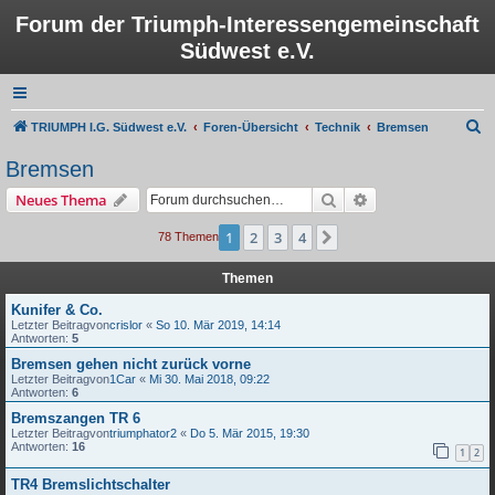
Forum der Triumph-Interessengemeinschaft
Südwest e.V.
S
TRIUMPH I.G. Südwest e.V.
Foren-Übersicht
Technik
Bremsen
u
Bremsen
c
Suche
Erweiterte Suche
Neues Thema
h
e
1
2
3
4
Nächste
78 Themen
Themen
Kunifer & Co.
Letzter Beitragvon
crislor
«
So 10. Mär 2019, 14:14
Antworten:
5
Bremsen gehen nicht zurück vorne
Letzter Beitragvon
1Car
«
Mi 30. Mai 2018, 09:22
Antworten:
6
Bremszangen TR 6
Letzter Beitragvon
triumphator2
«
Do 5. Mär 2015, 19:30
Antworten:
16
1
2
TR4 Bremslichtschalter