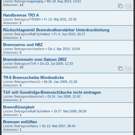
Letzter Beitragvon
ajuerging
«
Mo 18. Aug 2014, 13:51
Antworten:
14
1
2
Handbremse TR3 A
Letzter Beitragvon
TR26H
«
Fr 13. Mai 2011, 23:35
Antworten:
2
Rückschlagventil Bremskraftverstärker Unterdruckleitung
Letzter Beitragvon
Ralf Schnitker
«
Fr 4. Jun 2010, 20:27
Antworten:
1
Bremsservo und HBZ
Letzter Beitragvon
schaefers
«
Do 1. Apr 2010, 15:54
Antworten:
5
Bremstrommeln vom Datsun 280Z
Letzter Beitragvon
TVR
«
Do 23. Jul 2009, 12:33
Antworten:
10
1
2
TR-6 Bremsscheibe Mindesdicke
Letzter Beitragvon
HansG
«
Mi 28. Jan 2009, 21:28
Antworten:
5
TüV will Goodridge-Bremsschläuche nicht eintragen
Letzter Beitragvon
bluesme1
«
Di 24. Jun 2008, 12:42
Antworten:
2
Bremsflüssigkeit
Letzter Beitragvon
Ralf Schnitker
«
Di 27. Mai 2008, 06:59
Antworten:
1
Bremsen entlüften
Letzter Beitragvon
Harry
«
So 13. Mai 2007, 08:43
Antworten:
1