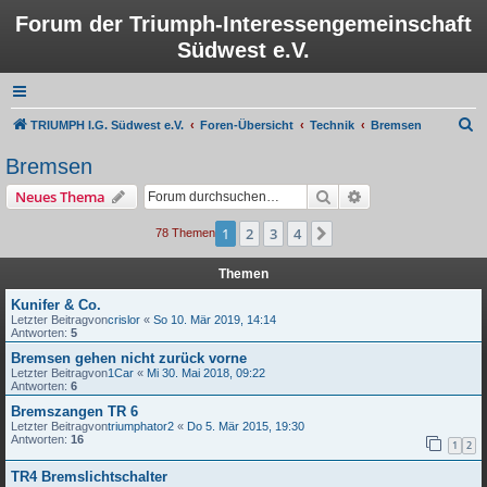
Forum der Triumph-Interessengemeinschaft
Südwest e.V.
S
TRIUMPH I.G. Südwest e.V.
Foren-Übersicht
Technik
Bremsen
u
Bremsen
c
Suche
Erweiterte Suche
Neues Thema
h
e
1
2
3
4
Nächste
78 Themen
Themen
Kunifer & Co.
Letzter Beitragvon
crislor
«
So 10. Mär 2019, 14:14
Antworten:
5
Bremsen gehen nicht zurück vorne
Letzter Beitragvon
1Car
«
Mi 30. Mai 2018, 09:22
Antworten:
6
Bremszangen TR 6
Letzter Beitragvon
triumphator2
«
Do 5. Mär 2015, 19:30
Antworten:
16
1
2
TR4 Bremslichtschalter