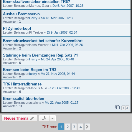
Bremskraftverstärker einstellen TR6?
Letzter Beitragvon
Markus, Gast
«
Do 5. Apr 2007, 10:26
Ausbau Bremsservo
Letzter Beitragvon
Harry
«
So 18. Mär 2007, 12:36
Antworten:
1
PI Zylinderkopf
Letzter Beitragvon
PI Treiber
«
Di 9. Jan 2007, 02:34
Bremsdruckverlust bei scharfer Kurvenfahrt
Letzter Beitragvon
Hans-Werner
«
Mi 4. Okt 2006, 06:26
Antworten:
2
Stahringe beim Bremzangen Rep.Satz ??
Letzter Beitragvon
Harry
«
Mo 24. Apr 2006, 06:48
Antworten:
6
Bremsen beim Regen im TR3
Letzter Beitragvon
funky
«
Mo 21. Nov 2005, 04:44
Antworten:
2
TR6 Hinterradbremse
Letzter Beitragvon
Markus N.
«
Fr 28. Okt 2005, 12:42
Antworten:
6
Bremssattel überholen
Letzter Beitragvon
asteinha
«
Mo 22. Aug 2005, 01:17
Antworten:
11
1
2
Neues Thema
1
2
3
4
Nächste
78 Themen