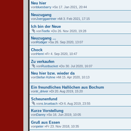
Neu hier
von
bluesbarry
»So 17. Jan 2021, 20:44
Neuzugang
von
Joerggaertner
»Mi 3. Feb 2021, 17:15
Ich bin der Neue
von
Teefix
»Do 26. Nov 2020, 19:28
Neuzugang ...
von
Rüdiger
»Sa 26. Sep 2020, 13:07
Chock
von
Henri
»Fr 4. Sep 2020, 10:47
Zu verkaufen
von
Rustbucket
»Do 30. Jul 2020, 16:07
Neu hier bzw. wieder da
von
Stefan Kühne
»Mi 15. Apr 2020, 10:13
Ein freundliches Hallöchen aus Bochum
von
tr_driver
»Di 20. Aug 2019, 15:20
Scheunenfund
von
s.bruebach
»Di 6. Aug 2019, 23:55
Kurze Vorstellung
von
Danny
»So 16. Jun 2019, 10:05
Gruß aus Essen
von
peter
»Fr 23. Nov 2018, 10:35