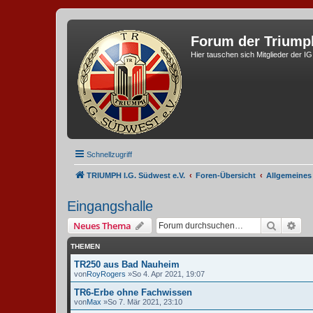
Forum der Triump
Hier tauschen sich Mitglieder der I
Schnellzugriff
TRIUMPH I.G. Südwest e.V.
Foren-Übersicht
Allgemeines
Eingangshalle
Suche
Erw
Neues Thema
THEMEN
TR250 aus Bad Nauheim
von
RoyRogers
»So 4. Apr 2021, 19:07
TR6-Erbe ohne Fachwissen
von
Max
»So 7. Mär 2021, 23:10