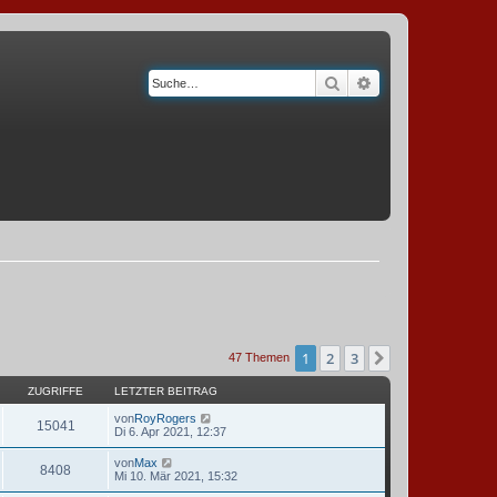
Suche
Erweiterte Suche
1
2
3
Nächste
47 Themen
ZUGRIFFE
LETZTER BEITRAG
von
RoyRogers
15041
Di 6. Apr 2021, 12:37
von
Max
8408
Mi 10. Mär 2021, 15:32