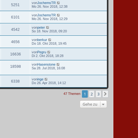
von
JochemsTR
5251
Mo 26. Nov 2018, 12:38
von
JochemsTR
6101
Mo 26. Nov 2018, 12:29
von
peter
4542
So 18. Nov 2018, 09:20
von
berkur
4656
Do 18. Okt 2018, 19:45
von
Pegru
16636
Di 2. Okt 2018, 18:28
von
Hasenstone
18598
Sa 28. Jul 2018, 16:08
von
inge
6338
Do 26. Apr 2018, 14:12
1
2
3
Nächste
47 Themen
Gehe zu