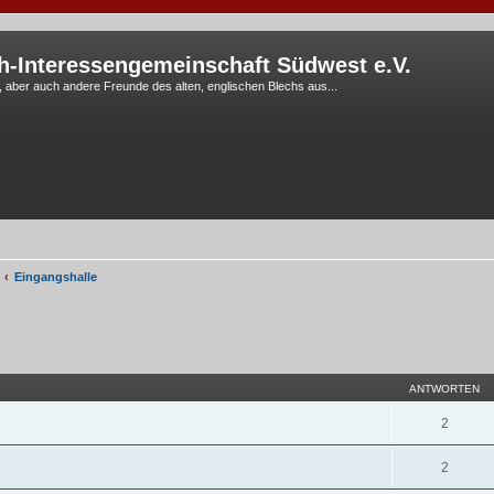
h-Interessengemeinschaft Südwest e.V.
G, aber auch andere Freunde des alten, englischen Blechs aus...
Eingangshalle
eiterte Suche
ANTWORTEN
2
2