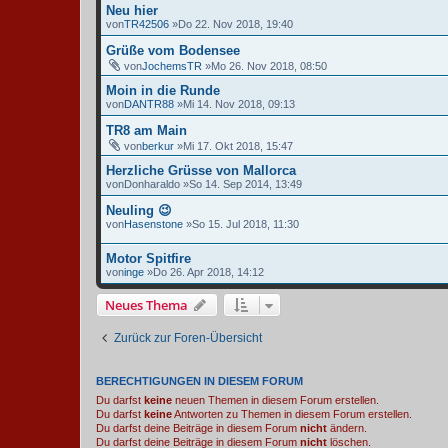
Neu hier
von
TR42506
»Do 22. Nov 2018, 19:40
Grüße vom Bodensee
von
JochemsTR
»Mo 26. Nov 2018, 08:50
Moin in die Runde
von
DANTR88
»Mi 14. Nov 2018, 09:13
TR8 am Main
von
berkur
»Mi 17. Okt 2018, 15:47
Herzliche Grüsse von Mallorca
von
Donharaldo
»So 14. Sep 2014, 13:49
Neuling 😉
von
Hasenstone
»So 15. Jul 2018, 11:30
Motor Spitfire
von
inge
»Do 26. Apr 2018, 14:12
Neues Thema
Zurück zur Foren-Übersicht
BERECHTIGUNGEN IN DIESEM FORUM
Du darfst
keine
neuen Themen in diesem Forum erstellen.
Du darfst
keine
Antworten zu Themen in diesem Forum erstellen.
Du darfst deine Beiträge in diesem Forum
nicht
ändern.
Du darfst deine Beiträge in diesem Forum
nicht
löschen.