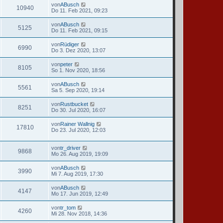
von
ABusch
10940
Do 11. Feb 2021, 09:23
von
ABusch
5125
Do 11. Feb 2021, 09:15
von
Rüdiger
6990
Do 3. Dez 2020, 13:07
von
peter
8105
So 1. Nov 2020, 18:56
von
ABusch
5561
Sa 5. Sep 2020, 19:14
von
Rustbucket
8251
Do 30. Jul 2020, 16:07
von
Rainer Wallnig
17810
Do 23. Jul 2020, 12:03
von
tr_driver
9868
Mo 26. Aug 2019, 19:09
von
ABusch
3990
Mi 7. Aug 2019, 17:30
von
ABusch
4147
Mo 17. Jun 2019, 12:49
von
tr_tom
4260
Mi 28. Nov 2018, 14:36