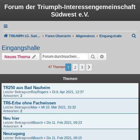
Forum der Triumph-Interessengemeinschaft
Südwest e.V.
S
TRIUMPH I.G. Südwest e.V.
Foren-Übersicht
Allgemeines
Eingangshalle
u
Eingangshalle
c
Suche
Erweiterte Suche
Neues Thema
h
e
1
2
3
Nächste
47 Themen
Themen
TR250 aus Bad Nauheim
Letzter Beitragvon
RoyRogers
«
Di 6. Apr 2021, 12:37
Antworten:
2
TR6-Erbe ohne Fachwissen
Letzter Beitragvon
Max
«
Mi 10. Mär 2021, 15:32
Antworten:
2
Neu hier
Letzter Beitragvon
ABusch
«
Do 11. Feb 2021, 09:23
Antworten:
4
Neuzugang
Letzter Beitragvon
ABusch
«
Do 11. Feb 2021, 09:15