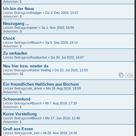
Antworten:
1
Ich bin der Neue
Letzter Beitragvon
Rüdiger
«
Do 3. Dez 2020, 13:07
Antworten:
3
Neuzugang ...
Letzter Beitragvon
peter
«
So 1. Nov 2020, 18:56
Antworten:
3
Chock
Letzter Beitragvon
ABusch
«
Sa 5. Sep 2020, 19:14
Antworten:
2
Zu verkaufen
Letzter Beitragvon
Rustbucket
«
Do 30. Jul 2020, 16:07
Neu hier bzw. wieder da
Letzter Beitragvon
Rainer Wallnig
«
Do 23. Jul 2020, 12:03
Antworten:
11
1
2
Ein freundliches Hallöchen aus Bochum
Letzter Beitragvon
tr_driver
«
Mo 26. Aug 2019, 19:09
Antworten:
5
Scheunenfund
Letzter Beitragvon
ABusch
«
Mi 7. Aug 2019, 17:30
Antworten:
1
Kurze Vorstellung
Letzter Beitragvon
ABusch
«
Mo 17. Jun 2019, 12:49
Antworten:
1
Gruß aus Essen
Letzter Beitragvon
tr_tom
«
Mi 28. Nov 2018, 14:36