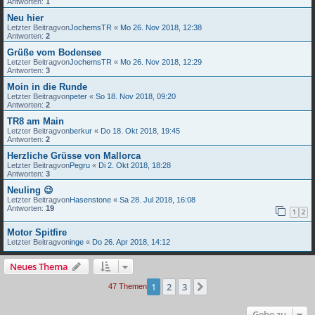
Antworten:
1
Neu hier
Letzter Beitragvon
JochemsTR
«
Mo 26. Nov 2018, 12:38
Antworten:
2
Grüße vom Bodensee
Letzter Beitragvon
JochemsTR
«
Mo 26. Nov 2018, 12:29
Antworten:
3
Moin in die Runde
Letzter Beitragvon
peter
«
So 18. Nov 2018, 09:20
Antworten:
2
TR8 am Main
Letzter Beitragvon
berkur
«
Do 18. Okt 2018, 19:45
Antworten:
2
Herzliche Grüsse von Mallorca
Letzter Beitragvon
Pegru
«
Di 2. Okt 2018, 18:28
Antworten:
3
Neuling 😉
Letzter Beitragvon
Hasenstone
«
Sa 28. Jul 2018, 16:08
Antworten:
19
1
2
Motor Spitfire
Letzter Beitragvon
inge
«
Do 26. Apr 2018, 14:12
Neues Thema
1
2
3
Nächste
47 Themen
Gehe zu