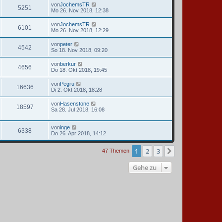
von
JochemsTR
5251
Mo 26. Nov 2018, 12:38
von
JochemsTR
6101
Mo 26. Nov 2018, 12:29
von
peter
4542
So 18. Nov 2018, 09:20
von
berkur
4656
Do 18. Okt 2018, 19:45
von
Pegru
16636
Di 2. Okt 2018, 18:28
von
Hasenstone
18597
Sa 28. Jul 2018, 16:08
von
inge
6338
Do 26. Apr 2018, 14:12
1
2
3
Nächste
47 Themen
Gehe zu