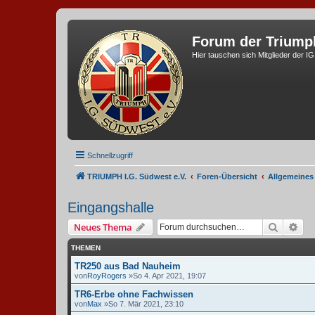
Forum der Triump
Hier tauschen sich Mitglieder der I
Schnellzugriff
TRIUMPH I.G. Südwest e.V.
Foren-Übersicht
Allgemeines
Eingangshalle
Suche
Erw
Neues Thema
THEMEN
TR250 aus Bad Nauheim
von
RoyRogers
»So 4. Apr 2021, 19:07
TR6-Erbe ohne Fachwissen
von
Max
»So 7. Mär 2021, 23:10