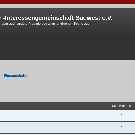
h-Interessengemeinschaft Südwest e.V.
G, aber auch andere Freunde des alten, englischen Blechs aus...
Eingangshalle
eiterte Suche
ANTWORTEN
2
2