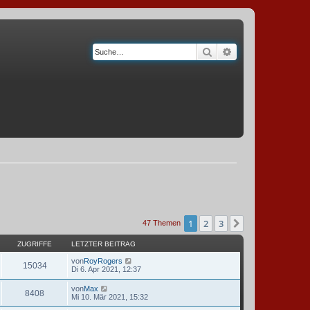
Suche
Erweiterte Suche
1
2
3
Nächste
47 Themen
ZUGRIFFE
LETZTER BEITRAG
von
RoyRogers
15034
Di 6. Apr 2021, 12:37
von
Max
8408
Mi 10. Mär 2021, 15:32