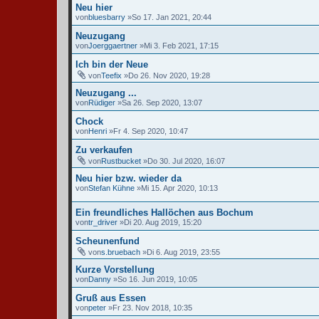
Neu hier
von
bluesbarry
»So 17. Jan 2021, 20:44
Neuzugang
von
Joerggaertner
»Mi 3. Feb 2021, 17:15
Ich bin der Neue
von
Teefix
»Do 26. Nov 2020, 19:28
Neuzugang ...
von
Rüdiger
»Sa 26. Sep 2020, 13:07
Chock
von
Henri
»Fr 4. Sep 2020, 10:47
Zu verkaufen
von
Rustbucket
»Do 30. Jul 2020, 16:07
Neu hier bzw. wieder da
von
Stefan Kühne
»Mi 15. Apr 2020, 10:13
Ein freundliches Hallöchen aus Bochum
von
tr_driver
»Di 20. Aug 2019, 15:20
Scheunenfund
von
s.bruebach
»Di 6. Aug 2019, 23:55
Kurze Vorstellung
von
Danny
»So 16. Jun 2019, 10:05
Gruß aus Essen
von
peter
»Fr 23. Nov 2018, 10:35