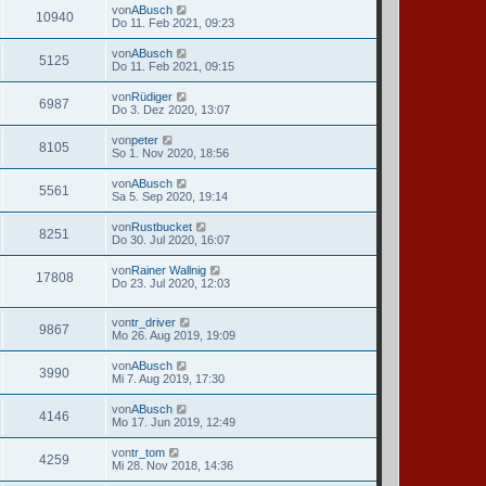
von
ABusch
10940
Do 11. Feb 2021, 09:23
von
ABusch
5125
Do 11. Feb 2021, 09:15
von
Rüdiger
6987
Do 3. Dez 2020, 13:07
von
peter
8105
So 1. Nov 2020, 18:56
von
ABusch
5561
Sa 5. Sep 2020, 19:14
von
Rustbucket
8251
Do 30. Jul 2020, 16:07
von
Rainer Wallnig
17808
Do 23. Jul 2020, 12:03
von
tr_driver
9867
Mo 26. Aug 2019, 19:09
von
ABusch
3990
Mi 7. Aug 2019, 17:30
von
ABusch
4146
Mo 17. Jun 2019, 12:49
von
tr_tom
4259
Mi 28. Nov 2018, 14:36