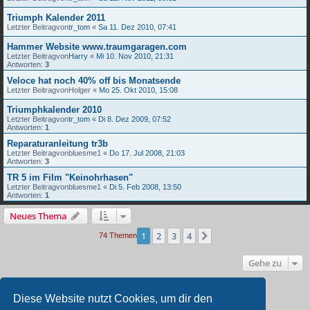
Triumph Kalender 2011
Letzter Beitragvon
tr_tom
«
Sa 11. Dez 2010, 07:41
Hammer Website www.traumgaragen.com
Letzter Beitragvon
Harry
«
Mi 10. Nov 2010, 21:31
Antworten:
3
Veloce hat noch 40% off bis Monatsende
Letzter Beitragvon
Holger
«
Mo 25. Okt 2010, 15:08
Triumphkalender 2010
Letzter Beitragvon
tr_tom
«
Di 8. Dez 2009, 07:52
Antworten:
1
Reparaturanleitung tr3b
Letzter Beitragvon
bluesme1
«
Do 17. Jul 2008, 21:03
Antworten:
3
TR 5 im Film "Keinohrhasen"
Letzter Beitragvon
bluesme1
«
Di 5. Feb 2008, 13:50
Antworten:
1
Neues Thema
1
2
3
4
Nächste
74 Themen
Gehe zu
BERECHTIGUNGEN IN DIESEM FORUM
Diese Website nutzt Cookies, um dir den
Du darfst
keine
neuen Themen in diesem Forum erstellen.