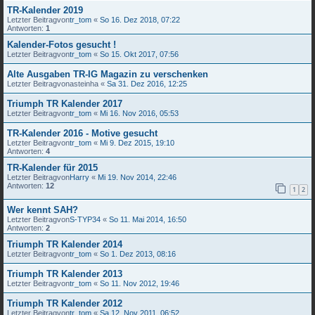
TR-Kalender 2019
Letzter Beitragvon
tr_tom
«
So 16. Dez 2018, 07:22
Antworten:
1
Kalender-Fotos gesucht !
Letzter Beitragvon
tr_tom
«
So 15. Okt 2017, 07:56
Alte Ausgaben TR-IG Magazin zu verschenken
Letzter Beitragvon
asteinha
«
Sa 31. Dez 2016, 12:25
Triumph TR Kalender 2017
Letzter Beitragvon
tr_tom
«
Mi 16. Nov 2016, 05:53
TR-Kalender 2016 - Motive gesucht
Letzter Beitragvon
tr_tom
«
Mi 9. Dez 2015, 19:10
Antworten:
4
TR-Kalender für 2015
Letzter Beitragvon
Harry
«
Mi 19. Nov 2014, 22:46
Antworten:
12
1
2
Wer kennt SAH?
Letzter Beitragvon
S-TYP34
«
So 11. Mai 2014, 16:50
Antworten:
2
Triumph TR Kalender 2014
Letzter Beitragvon
tr_tom
«
So 1. Dez 2013, 08:16
Triumph TR Kalender 2013
Letzter Beitragvon
tr_tom
«
So 11. Nov 2012, 19:46
Triumph TR Kalender 2012
Letzter Beitragvon
tr_tom
«
Sa 12. Nov 2011, 06:52