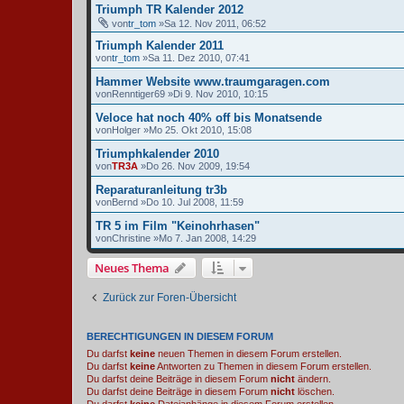
Triumph TR Kalender 2012
von
tr_tom
»Sa 12. Nov 2011, 06:52
Triumph Kalender 2011
von
tr_tom
»Sa 11. Dez 2010, 07:41
Hammer Website www.traumgaragen.com
von
Renntiger69
»Di 9. Nov 2010, 10:15
Veloce hat noch 40% off bis Monatsende
von
Holger
»Mo 25. Okt 2010, 15:08
Triumphkalender 2010
von
TR3A
»Do 26. Nov 2009, 19:54
Reparaturanleitung tr3b
von
Bernd
»Do 10. Jul 2008, 11:59
TR 5 im Film "Keinohrhasen"
von
Christine
»Mo 7. Jan 2008, 14:29
Neues Thema
Zurück zur Foren-Übersicht
BERECHTIGUNGEN IN DIESEM FORUM
Du darfst
keine
neuen Themen in diesem Forum erstellen.
Du darfst
keine
Antworten zu Themen in diesem Forum erstellen.
Du darfst deine Beiträge in diesem Forum
nicht
ändern.
Du darfst deine Beiträge in diesem Forum
nicht
löschen.