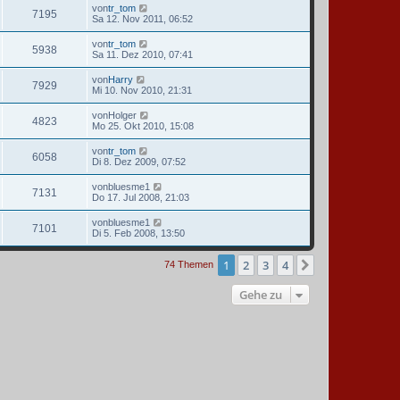
von
tr_tom
7195
Sa 12. Nov 2011, 06:52
von
tr_tom
5938
Sa 11. Dez 2010, 07:41
von
Harry
7929
Mi 10. Nov 2010, 21:31
von
Holger
4823
Mo 25. Okt 2010, 15:08
von
tr_tom
6058
Di 8. Dez 2009, 07:52
von
bluesme1
7131
Do 17. Jul 2008, 21:03
von
bluesme1
7101
Di 5. Feb 2008, 13:50
1
2
3
4
Nächste
74 Themen
Gehe zu