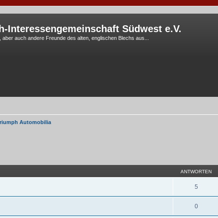
h-Interessengemeinschaft Südwest e.V.
G, aber auch andere Freunde des alten, englischen Blechs aus...
riumph Automobilia
eiterte Suche
ANTWORTEN
5
0