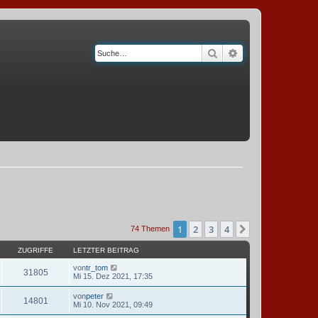
Suche
Erweiterte Suche
1
2
3
4
Nächste
74 Themen
ZUGRIFFE
LETZTER BEITRAG
von
tr_tom
31805
Mi 15. Dez 2021, 17:35
von
peter
14801
Mi 10. Nov 2021, 09:49