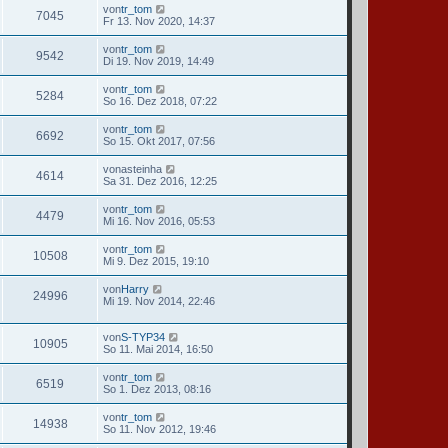
von
tr_tom
7045
Fr 13. Nov 2020, 14:37
von
tr_tom
9542
Di 19. Nov 2019, 14:49
von
tr_tom
5284
So 16. Dez 2018, 07:22
von
tr_tom
6692
So 15. Okt 2017, 07:56
von
asteinha
4614
Sa 31. Dez 2016, 12:25
von
tr_tom
4479
Mi 16. Nov 2016, 05:53
von
tr_tom
10508
Mi 9. Dez 2015, 19:10
von
Harry
24996
Mi 19. Nov 2014, 22:46
von
S-TYP34
10905
So 11. Mai 2014, 16:50
von
tr_tom
6519
So 1. Dez 2013, 08:16
von
tr_tom
14938
So 11. Nov 2012, 19:46