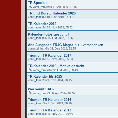
TR Specials
von
tr_tom
»Mo 7. Sep 2020, 07:15
TR und Doretti Kalender 2020
von
tr_tom
»Di 19. Nov 2019, 14:49
TR-Kalender 2019
von
tr_tom
»Mi 28. Nov 2018, 05:52
Kalender-Fotos gesucht !
von
tr_tom
»So 15. Okt 2017, 07:56
Alte Ausgaben TR-IG Magazin zu verschenken
von
asteinha
»Sa 31. Dez 2016, 12:25
Triumph TR Kalender 2017
von
tr_tom
»Mi 16. Nov 2016, 05:53
TR-Kalender 2016 - Motive gesucht
von
tr_tom
»Do 22. Okt 2015, 08:43
TR-Kalender für 2015
von
tr_tom
»So 9. Nov 2014, 08:15
Wer kennt SAH?
von
tr_tom
»So 6. Apr 2014, 07:52
Triumph TR Kalender 2014
von
tr_tom
»So 1. Dez 2013, 08:16
Triumph TR Kalender 2013
von
tr_tom
»So 11. Nov 2012, 19:46