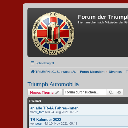
Forum der Triump
Hier tauschen sich Mitglieder der I
Schnellzugriff
TRIUMPH I.G. Südwest e.V.
Foren-Übersicht
Diverses
T
Triumph Automobilia
Suche
Erw
Neues Thema
THEMEN
an alle TR-4A Fahrer/-innen
von
tr_tom
»Di 24. Aug 2021, 07:22
TR Kalender 2022
von
peter
»Mi 10. Nov 2021, 09:49