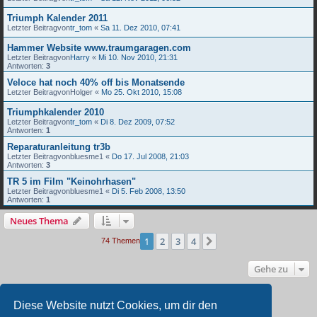
Triumph Kalender 2011
Letzter Beitragvon
tr_tom
«
Sa 11. Dez 2010, 07:41
Hammer Website www.traumgaragen.com
Letzter Beitragvon
Harry
«
Mi 10. Nov 2010, 21:31
Antworten:
3
Veloce hat noch 40% off bis Monatsende
Letzter Beitragvon
Holger
«
Mo 25. Okt 2010, 15:08
Triumphkalender 2010
Letzter Beitragvon
tr_tom
«
Di 8. Dez 2009, 07:52
Antworten:
1
Reparaturanleitung tr3b
Letzter Beitragvon
bluesme1
«
Do 17. Jul 2008, 21:03
Antworten:
3
TR 5 im Film "Keinohrhasen"
Letzter Beitragvon
bluesme1
«
Di 5. Feb 2008, 13:50
Antworten:
1
Neues Thema
1
2
3
4
Nächste
74 Themen
Gehe zu
BERECHTIGUNGEN IN DIESEM FORUM
Diese Website nutzt Cookies, um dir den
Du darfst
keine
neuen Themen in diesem Forum erstellen.