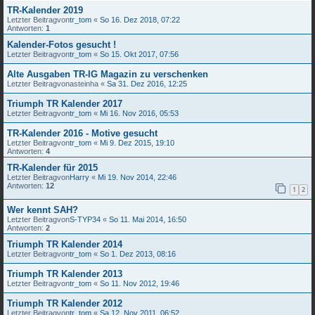
TR-Kalender 2019
Letzter Beitragvon
tr_tom
«
So 16. Dez 2018, 07:22
Antworten:
1
Kalender-Fotos gesucht !
Letzter Beitragvon
tr_tom
«
So 15. Okt 2017, 07:56
Alte Ausgaben TR-IG Magazin zu verschenken
Letzter Beitragvon
asteinha
«
Sa 31. Dez 2016, 12:25
Triumph TR Kalender 2017
Letzter Beitragvon
tr_tom
«
Mi 16. Nov 2016, 05:53
TR-Kalender 2016 - Motive gesucht
Letzter Beitragvon
tr_tom
«
Mi 9. Dez 2015, 19:10
Antworten:
4
TR-Kalender für 2015
Letzter Beitragvon
Harry
«
Mi 19. Nov 2014, 22:46
Antworten:
12
1
2
Wer kennt SAH?
Letzter Beitragvon
S-TYP34
«
So 11. Mai 2014, 16:50
Antworten:
2
Triumph TR Kalender 2014
Letzter Beitragvon
tr_tom
«
So 1. Dez 2013, 08:16
Triumph TR Kalender 2013
Letzter Beitragvon
tr_tom
«
So 11. Nov 2012, 19:46
Triumph TR Kalender 2012
Letzter Beitragvon
tr_tom
«
Sa 12. Nov 2011, 06:52