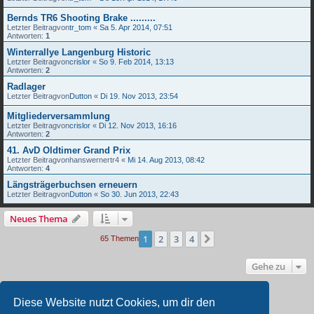
Bernds TR6 Shooting Brake .........
Letzter Beitragvon
tr_tom
«
Sa 5. Apr 2014, 07:51
Antworten:
1
Winterrallye Langenburg Historic
Letzter Beitragvon
crislor
«
So 9. Feb 2014, 13:13
Antworten:
2
Radlager
Letzter Beitragvon
Dutton
«
Di 19. Nov 2013, 23:54
Mitgliederversammlung
Letzter Beitragvon
crislor
«
Di 12. Nov 2013, 16:16
Antworten:
2
41. AvD Oldtimer Grand Prix
Letzter Beitragvon
hanswernertr4
«
Mi 14. Aug 2013, 08:42
Antworten:
4
Längsträgerbuchsen erneuern
Letzter Beitragvon
Dutton
«
So 30. Jun 2013, 22:43
Neues Thema
1
2
3
4
Nächste
65 Themen
Gehe zu
BERECHTIGUNGEN IN DIESEM FORUM
Diese Website nutzt Cookies, um dir den
Du darfst
keine
neuen Themen in diesem Forum erstellen.