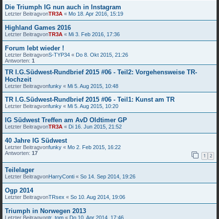
Die Triumph IG nun auch in Instagram
Letzter Beitragvon
TR3A
«
Mo 18. Apr 2016, 15:19
Highland Games 2016
Letzter Beitragvon
TR3A
«
Mi 3. Feb 2016, 17:36
Forum lebt wieder !
Letzter Beitragvon
S-TYP34
«
Do 8. Okt 2015, 21:26
Antworten:
1
TR I.G.Südwest-Rundbrief 2015 #06 - Teil2: Vorgehensweise TR-
Hochzeit
Letzter Beitragvon
funky
«
Mi 5. Aug 2015, 10:48
TR I.G.Südwest-Rundbrief 2015 #06 - Teil1: Kunst am TR
Letzter Beitragvon
funky
«
Mi 5. Aug 2015, 10:20
IG Südwest Treffen am AvD Oldtimer GP
Letzter Beitragvon
TR3A
«
Di 16. Jun 2015, 21:52
40 Jahre IG Südwest
Letzter Beitragvon
funky
«
Mo 2. Feb 2015, 16:22
Antworten:
17
1
2
Teilelager
Letzter Beitragvon
HarryConti
«
So 14. Sep 2014, 19:26
Ogp 2014
Letzter Beitragvon
TRsex
«
So 10. Aug 2014, 19:06
Triumph in Norwegen 2013
Letzter Beitragvon
tr_tom
«
Do 10. Apr 2014, 17:46