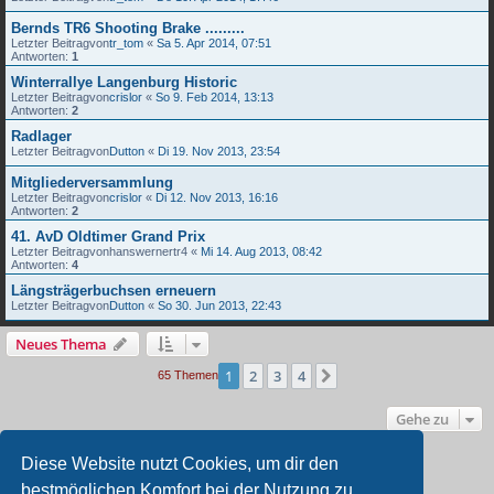
Bernds TR6 Shooting Brake .........
Letzter Beitragvon
tr_tom
«
Sa 5. Apr 2014, 07:51
Antworten:
1
Winterrallye Langenburg Historic
Letzter Beitragvon
crislor
«
So 9. Feb 2014, 13:13
Antworten:
2
Radlager
Letzter Beitragvon
Dutton
«
Di 19. Nov 2013, 23:54
Mitgliederversammlung
Letzter Beitragvon
crislor
«
Di 12. Nov 2013, 16:16
Antworten:
2
41. AvD Oldtimer Grand Prix
Letzter Beitragvon
hanswernertr4
«
Mi 14. Aug 2013, 08:42
Antworten:
4
Längsträgerbuchsen erneuern
Letzter Beitragvon
Dutton
«
So 30. Jun 2013, 22:43
Neues Thema
1
2
3
4
Nächste
65 Themen
Gehe zu
Diese Website nutzt Cookies, um dir den
BERECHTIGUNGEN IN DIESEM FORUM
bestmöglichen Komfort bei der Nutzung zu
Du darfst
keine
neuen Themen in diesem Forum erstellen.