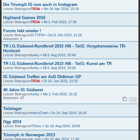
Die Triumph IG nun auch in Instagram
Letzter Beitragvon
TR3A
«
Mo 18. Apr 2016, 15:19
Highland Games 2016
Letzter Beitragvon
TR3A
«
Mi 3. Feb 2016, 17:36
Forum lebt wieder !
Letzter Beitragvon
S-TYP34
«
Do 8. Okt 2015, 21:26
Antworten:
1
TR I.G.Südwest-Rundbrief 2015 #06 - Teil2: Vorgehensweise TR-
Hochzeit
Letzter Beitragvon
funky
«
Mi 5. Aug 2015, 10:48
TR I.G.Südwest-Rundbrief 2015 #06 - Teil1: Kunst am TR
Letzter Beitragvon
funky
«
Mi 5. Aug 2015, 10:20
IG Südwest Treffen am AvD Oldtimer GP
Letzter Beitragvon
TR3A
«
Di 16. Jun 2015, 21:52
40 Jahre IG Südwest
Letzter Beitragvon
funky
«
Mo 2. Feb 2015, 16:22
Antworten:
17
1
2
Teilelager
Letzter Beitragvon
HarryConti
«
So 14. Sep 2014, 19:26
Ogp 2014
Letzter Beitragvon
TRsex
«
So 10. Aug 2014, 19:06
Triumph in Norwegen 2013
Letzter Beitragvon
tr_tom
«
Do 10. Apr 2014, 17:46