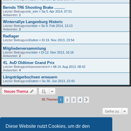
Bernds TR6 Shooting Brake .........
Letzter Beitragvon
tr_tom
«
Sa 5. Apr 2014, 07:51
Antworten:
1
Winterrallye Langenburg Historic
Letzter Beitragvon
crislor
«
So 9. Feb 2014, 13:13
Antworten:
2
Radlager
Letzter Beitragvon
Dutton
«
Di 19. Nov 2013, 23:54
Mitgliederversammlung
Letzter Beitragvon
crislor
«
Di 12. Nov 2013, 16:16
Antworten:
2
41. AvD Oldtimer Grand Prix
Letzter Beitragvon
hanswernertr4
«
Mi 14. Aug 2013, 08:42
Antworten:
4
Längsträgerbuchsen erneuern
Letzter Beitragvon
Dutton
«
So 30. Jun 2013, 22:43
Neues Thema
1
2
3
4
Nächste
65 Themen
Gehe zu
BERECHTIGUNGEN IN DIESEM FORUM
Diese Website nutzt Cookies, um dir den
Du darfst
keine
neuen Themen in diesem Forum erstellen.