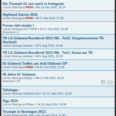
Die Triumph IG nun auch in Instagram
Letzter Beitragvon
TR3A
«
Mo 18. Apr 2016, 15:19
Highland Games 2016
Letzter Beitragvon
TR3A
«
Mi 3. Feb 2016, 17:36
Forum lebt wieder !
Letzter Beitragvon
S-TYP34
«
Do 8. Okt 2015, 21:26
Antworten:
1
TR I.G.Südwest-Rundbrief 2015 #06 - Teil2: Vorgehensweise TR-
Hochzeit
Letzter Beitragvon
funky
«
Mi 5. Aug 2015, 10:48
TR I.G.Südwest-Rundbrief 2015 #06 - Teil1: Kunst am TR
Letzter Beitragvon
funky
«
Mi 5. Aug 2015, 10:20
IG Südwest Treffen am AvD Oldtimer GP
Letzter Beitragvon
TR3A
«
Di 16. Jun 2015, 21:52
40 Jahre IG Südwest
Letzter Beitragvon
funky
«
Mo 2. Feb 2015, 16:22
Antworten:
17
1
2
Teilelager
Letzter Beitragvon
HarryConti
«
So 14. Sep 2014, 19:26
Ogp 2014
Letzter Beitragvon
TRsex
«
So 10. Aug 2014, 19:06
Triumph in Norwegen 2013
Letzter Beitragvon
tr_tom
«
Do 10. Apr 2014, 17:46