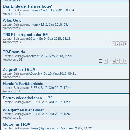
Das Ende der Fahrverbote?
Letzter Beitragvon
tr_tom
«
Sa 16. Feb 2019, 09:04
Antworten:
2
Alles Gute
Letzter Beitragvon
tr_tom
«
Mi 2. Jan 2019, 05:44
Antworten:
1
TR6 PI - original oder EFI
Letzter Beitragvon
1Car
«
So 9. Dez 2018, 13:13
Antworten:
30
1
2
3
4
TR-Freun.de
Letzter Beitragvon
peter
«
Sa 17. Nov 2018, 19:21
Antworten:
61
1
4
5
6
7
…
Zu groß für TR 3A
Letzter Beitragvon
ABusch
«
Do 16. Aug 2018, 09:21
Antworten:
1
Harald`s Raritätenkiste:
Letzter Beitragvon
tr3-57
«
Sa 7. Okt 2017, 17:44
Antworten:
1
Forum wiederbeleben.....??
Letzter Beitragvon
tr3-57
«
Sa 7. Okt 2017, 17:08
Wie geht es hier Bilder
Letzter Beitragvon
tr3-57
«
Sa 7. Okt 2017, 16:48
Antworten:
1
Motor für TR3A
Letzter Beitragvon
h.beels@gmail.com
«
Di 21. Feb 2017, 14:22