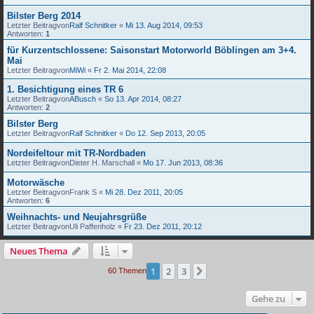
Bilster Berg 2014
Letzter Beitragvon
Ralf Schnitker
«
Mi 13. Aug 2014, 09:53
Antworten:
1
für Kurzentschlossene: Saisonstart Motorworld Böblingen am 3+4.
Mai
Letzter Beitragvon
MiWi
«
Fr 2. Mai 2014, 22:08
1. Besichtigung eines TR 6
Letzter Beitragvon
ABusch
«
So 13. Apr 2014, 08:27
Antworten:
2
Bilster Berg
Letzter Beitragvon
Ralf Schnitker
«
Do 12. Sep 2013, 20:05
Nordeifeltour mit TR-Nordbaden
Letzter Beitragvon
Dieter H. Marschall
«
Mo 17. Jun 2013, 08:36
Motorwäsche
Letzter Beitragvon
Frank S
«
Mi 28. Dez 2011, 20:05
Antworten:
6
Weihnachts- und Neujahrsgrüße
Letzter Beitragvon
Uli Paffenholz
«
Fr 23. Dez 2011, 20:12
Neues Thema
1
2
3
Nächste
60 Themen
Gehe zu