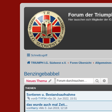
Forum der Triump
Hier tauschen sich Mitglieder der I
Schnellzugriff
TRIUMPH I.G. Südwest e.V.
Foren-Übersicht
Allgemeines
Benzingebabbel
Suche
Erw
Neues Thema
THEMEN
Sortieren u. Bestandsaufnahme
von
S-TYP34
»So 26. Jun 2022, 15:51
das wurde auch mal Zeit...
von
Harry
»Mo 3. Jun 2019, 12:18