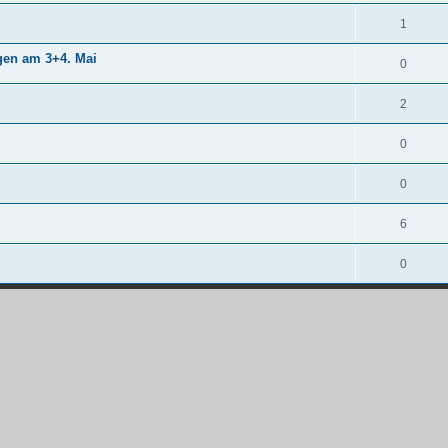
1
gen am 3+4. Mai
0
2
0
0
6
0