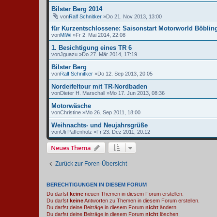
Bilster Berg 2014
von
Ralf Schnitker
»Do 21. Nov 2013, 13:00
für Kurzentschlossene: Saisonstart Motorworld Böblin
von
MiWi
»Fr 2. Mai 2014, 22:08
1. Besichtigung eines TR 6
von
Jguazu
»Do 27. Mär 2014, 17:19
Bilster Berg
von
Ralf Schnitker
»Do 12. Sep 2013, 20:05
Nordeifeltour mit TR-Nordbaden
von
Dieter H. Marschall
»Mo 17. Jun 2013, 08:36
Motorwäsche
von
Christine
»Mo 26. Sep 2011, 18:00
Weihnachts- und Neujahrsgrüße
von
Uli Paffenholz
»Fr 23. Dez 2011, 20:12
Neues Thema
Zurück zur Foren-Übersicht
BERECHTIGUNGEN IN DIESEM FORUM
Du darfst
keine
neuen Themen in diesem Forum erstellen.
Du darfst
keine
Antworten zu Themen in diesem Forum erstellen.
Du darfst deine Beiträge in diesem Forum
nicht
ändern.
Du darfst deine Beiträge in diesem Forum
nicht
löschen.