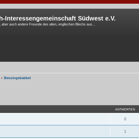
h-Interessengemeinschaft Südwest e.V.
G, aber auch andere Freunde des alten, englischen Blechs aus...
Benzingebabbel
eiterte Suche
ANTWORTEN
0
1