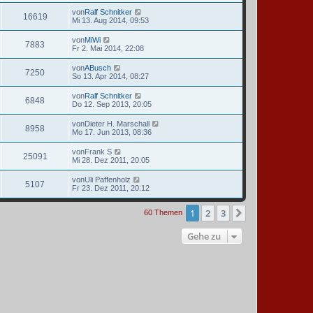
von
Ralf Schnitker
16619
Mi 13. Aug 2014, 09:53
von
MiWi
7883
Fr 2. Mai 2014, 22:08
von
ABusch
7250
So 13. Apr 2014, 08:27
von
Ralf Schnitker
6848
Do 12. Sep 2013, 20:05
von
Dieter H. Marschall
8958
Mo 17. Jun 2013, 08:36
von
Frank S
25091
Mi 28. Dez 2011, 20:05
von
Uli Paffenholz
5107
Fr 23. Dez 2011, 20:12
1
2
3
Nächste
60 Themen
Gehe zu