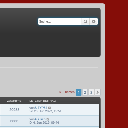
Suche
Erweiterte Suche
1
2
3
Nächste
60 Themen
ZUGRIFFE
LETZTER BEITRAG
von
S-TYP34
20988
So 26. Jun 2022, 15:51
von
ABusch
6886
Di 4. Jun 2019, 09:44