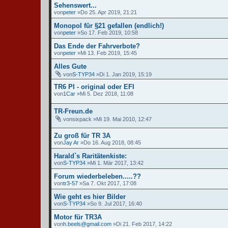
Sehenswert...
von
peter
»Do 25. Apr 2019, 21:21
Monopol für §21 gefallen (endlich!)
von
peter
»So 17. Feb 2019, 10:58
Das Ende der Fahrverbote?
von
peter
»Mi 13. Feb 2019, 15:45
Alles Gute
von
S-TYP34
»Di 1. Jan 2019, 15:19
TR6 PI - original oder EFI
von
1Car
»Mi 5. Dez 2018, 11:08
TR-Freun.de
von
sixpack
»Mi 19. Mai 2010, 12:47
Zu groß für TR 3A
von
Jay Ar
»Do 16. Aug 2018, 08:45
Harald`s Raritätenkiste:
von
S-TYP34
»Mi 1. Mär 2017, 13:42
Forum wiederbeleben.....??
von
tr3-57
»Sa 7. Okt 2017, 17:08
Wie geht es hier Bilder
von
S-TYP34
»So 9. Jul 2017, 16:40
Motor für TR3A
von
h.beels@gmail.com
»Di 21. Feb 2017, 14:22