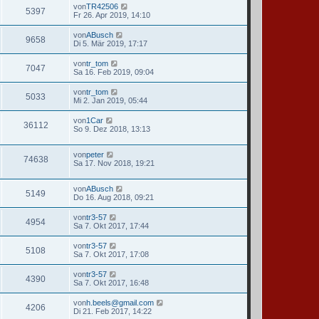
von
TR42506
5397
Fr 26. Apr 2019, 14:10
von
ABusch
9658
Di 5. Mär 2019, 17:17
von
tr_tom
7047
Sa 16. Feb 2019, 09:04
von
tr_tom
5033
Mi 2. Jan 2019, 05:44
von
1Car
36112
So 9. Dez 2018, 13:13
von
peter
74638
Sa 17. Nov 2018, 19:21
von
ABusch
5149
Do 16. Aug 2018, 09:21
von
tr3-57
4954
Sa 7. Okt 2017, 17:44
von
tr3-57
5108
Sa 7. Okt 2017, 17:08
von
tr3-57
4390
Sa 7. Okt 2017, 16:48
von
h.beels@gmail.com
4206
Di 21. Feb 2017, 14:22