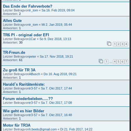
Das Ende der Fahrverbote?
Letzter Beitragvon
tr_tom
«
Sa 16. Feb 2019, 09:04
Antworten:
2
Alles Gute
Letzter Beitragvon
tr_tom
«
Mi 2. Jan 2019, 05:44
Antworten:
1
TR6 PI - original oder EFI
Letzter Beitragvon
1Car
«
So 9. Dez 2018, 13:13
Antworten:
30
1
2
3
4
TR-Freun.de
Letzter Beitragvon
peter
«
Sa 17. Nov 2018, 19:21
Antworten:
61
1
4
5
6
7
…
Zu groß für TR 3A
Letzter Beitragvon
ABusch
«
Do 16. Aug 2018, 09:21
Antworten:
1
Harald`s Raritätenkiste:
Letzter Beitragvon
tr3-57
«
Sa 7. Okt 2017, 17:44
Antworten:
1
Forum wiederbeleben.....??
Letzter Beitragvon
tr3-57
«
Sa 7. Okt 2017, 17:08
Wie geht es hier Bilder
Letzter Beitragvon
tr3-57
«
Sa 7. Okt 2017, 16:48
Antworten:
1
Motor für TR3A
Letzter Beitragvon
h.beels@gmail.com
«
Di 21. Feb 2017, 14:22