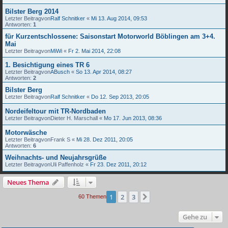
Bilster Berg 2014
Letzter Beitragvon
Ralf Schnitker
«
Mi 13. Aug 2014, 09:53
Antworten:
1
für Kurzentschlossene: Saisonstart Motorworld Böblingen am 3+4.
Mai
Letzter Beitragvon
MiWi
«
Fr 2. Mai 2014, 22:08
1. Besichtigung eines TR 6
Letzter Beitragvon
ABusch
«
So 13. Apr 2014, 08:27
Antworten:
2
Bilster Berg
Letzter Beitragvon
Ralf Schnitker
«
Do 12. Sep 2013, 20:05
Nordeifeltour mit TR-Nordbaden
Letzter Beitragvon
Dieter H. Marschall
«
Mo 17. Jun 2013, 08:36
Motorwäsche
Letzter Beitragvon
Frank S
«
Mi 28. Dez 2011, 20:05
Antworten:
6
Weihnachts- und Neujahrsgrüße
Letzter Beitragvon
Uli Paffenholz
«
Fr 23. Dez 2011, 20:12
Neues Thema
1
2
3
Nächste
60 Themen
Gehe zu