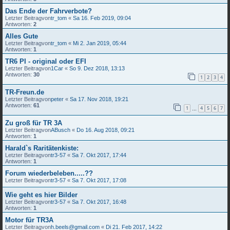
Das Ende der Fahrverbote?
Letzter Beitragvon
tr_tom
«
Sa 16. Feb 2019, 09:04
Antworten:
2
Alles Gute
Letzter Beitragvon
tr_tom
«
Mi 2. Jan 2019, 05:44
Antworten:
1
TR6 PI - original oder EFI
Letzter Beitragvon
1Car
«
So 9. Dez 2018, 13:13
Antworten:
30
1
2
3
4
TR-Freun.de
Letzter Beitragvon
peter
«
Sa 17. Nov 2018, 19:21
Antworten:
61
1
4
5
6
7
…
Zu groß für TR 3A
Letzter Beitragvon
ABusch
«
Do 16. Aug 2018, 09:21
Antworten:
1
Harald`s Raritätenkiste:
Letzter Beitragvon
tr3-57
«
Sa 7. Okt 2017, 17:44
Antworten:
1
Forum wiederbeleben.....??
Letzter Beitragvon
tr3-57
«
Sa 7. Okt 2017, 17:08
Wie geht es hier Bilder
Letzter Beitragvon
tr3-57
«
Sa 7. Okt 2017, 16:48
Antworten:
1
Motor für TR3A
Letzter Beitragvon
h.beels@gmail.com
«
Di 21. Feb 2017, 14:22