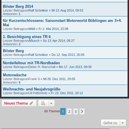
Bilster Berg 2014
Letzter Beitragvon
Ralf Schnitker
«
Mi 13. Aug 2014, 09:53
Antworten:
1
für Kurzentschlossene: Saisonstart Motorworld Böblingen am 3+4.
Mai
Letzter Beitragvon
MiWi
«
Fr 2. Mai 2014, 22:08
1. Besichtigung eines TR 6
Letzter Beitragvon
ABusch
«
So 13. Apr 2014, 08:27
Antworten:
2
Bilster Berg
Letzter Beitragvon
Ralf Schnitker
«
Do 12. Sep 2013, 20:05
Nordeifeltour mit TR-Nordbaden
Letzter Beitragvon
Dieter H. Marschall
«
Mo 17. Jun 2013, 08:36
Motorwäsche
Letzter Beitragvon
Frank S
«
Mi 28. Dez 2011, 20:05
Antworten:
6
Weihnachts- und Neujahrsgrüße
Letzter Beitragvon
Uli Paffenholz
«
Fr 23. Dez 2011, 20:12
Neues Thema
1
2
3
Nächste
60 Themen
Gehe zu