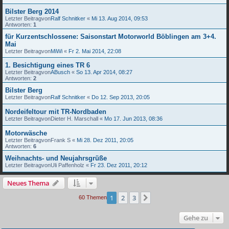
Bilster Berg 2014
Letzter Beitragvon
Ralf Schnitker
«
Mi 13. Aug 2014, 09:53
Antworten:
1
für Kurzentschlossene: Saisonstart Motorworld Böblingen am 3+4.
Mai
Letzter Beitragvon
MiWi
«
Fr 2. Mai 2014, 22:08
1. Besichtigung eines TR 6
Letzter Beitragvon
ABusch
«
So 13. Apr 2014, 08:27
Antworten:
2
Bilster Berg
Letzter Beitragvon
Ralf Schnitker
«
Do 12. Sep 2013, 20:05
Nordeifeltour mit TR-Nordbaden
Letzter Beitragvon
Dieter H. Marschall
«
Mo 17. Jun 2013, 08:36
Motorwäsche
Letzter Beitragvon
Frank S
«
Mi 28. Dez 2011, 20:05
Antworten:
6
Weihnachts- und Neujahrsgrüße
Letzter Beitragvon
Uli Paffenholz
«
Fr 23. Dez 2011, 20:12
Neues Thema
1
2
3
Nächste
60 Themen
Gehe zu