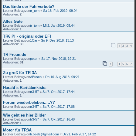
Das Ende der Fahrverbote?
Letzter Beitragvon
tr_tom
«
Sa 16. Feb 2019, 09:04
Antworten:
2
Alles Gute
Letzter Beitragvon
tr_tom
«
Mi 2. Jan 2019, 05:44
Antworten:
1
TR6 PI - original oder EFI
Letzter Beitragvon
1Car
«
So 9. Dez 2018, 13:13
Antworten:
30
1
2
3
4
TR-Freun.de
Letzter Beitragvon
peter
«
Sa 17. Nov 2018, 19:21
Antworten:
61
1
4
5
6
7
…
Zu groß für TR 3A
Letzter Beitragvon
ABusch
«
Do 16. Aug 2018, 09:21
Antworten:
1
Harald`s Raritätenkiste:
Letzter Beitragvon
tr3-57
«
Sa 7. Okt 2017, 17:44
Antworten:
1
Forum wiederbeleben.....??
Letzter Beitragvon
tr3-57
«
Sa 7. Okt 2017, 17:08
Wie geht es hier Bilder
Letzter Beitragvon
tr3-57
«
Sa 7. Okt 2017, 16:48
Antworten:
1
Motor für TR3A
Letzter Beitragvon
h.beels@gmail.com
«
Di 21. Feb 2017, 14:22