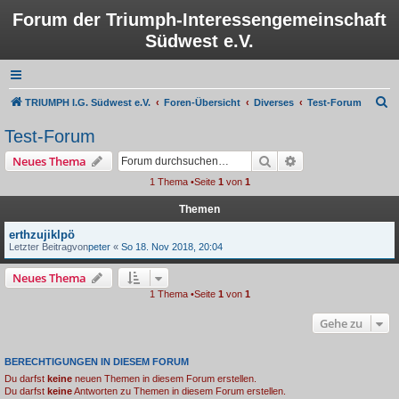
Forum der Triumph-Interessengemeinschaft
Südwest e.V.
S
TRIUMPH I.G. Südwest e.V.
Foren-Übersicht
Diverses
Test-Forum
u
Test-Forum
c
Suche
Erweiterte Suche
Neues Thema
h
1 Thema •Seite
1
von
1
e
Themen
erthzujiklpö
Letzter Beitragvon
peter
«
So 18. Nov 2018, 20:04
Neues Thema
1 Thema •Seite
1
von
1
Gehe zu
BERECHTIGUNGEN IN DIESEM FORUM
Du darfst
keine
neuen Themen in diesem Forum erstellen.
Du darfst
keine
Antworten zu Themen in diesem Forum erstellen.