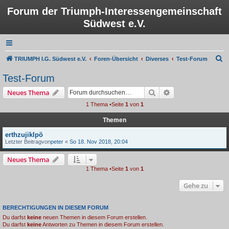
Forum der Triumph-Interessengemeinschaft
Südwest e.V.
S
TRIUMPH I.G. Südwest e.V.
Foren-Übersicht
Diverses
Test-Forum
u
Test-Forum
c
Suche
Erweiterte Suche
Neues Thema
h
1 Thema •Seite
1
von
1
e
Themen
erthzujiklpö
Letzter Beitragvon
peter
«
So 18. Nov 2018, 20:04
Neues Thema
1 Thema •Seite
1
von
1
Gehe zu
BERECHTIGUNGEN IN DIESEM FORUM
Du darfst
keine
neuen Themen in diesem Forum erstellen.
Du darfst
keine
Antworten zu Themen in diesem Forum erstellen.