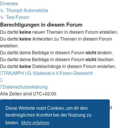
Diverses
↳ Triumph Automobilia
↳ Test-Forum
Berechtigungen in diesem Forum
Du darfst
keine
neuen Themen in diesem Forum erstellen.
Du darfst
keine
Antworten zu Themen in diesem Forum
erstellen.
Du darfst deine Beiträge in diesem Forum
nicht
ändern.
Du darfst deine Beiträge in diesem Forum
nicht
löschen.
Du darfst
keine
Dateianhänge in diesem Forum erstellen.
TRIUMPH I.G. Südwest e.V.
Foren-Übersicht
Datenschutzerklärung
Alle Zeiten sind
UTC+02:00
Alle Cookies löschen
Powered by
phpBB
® Forum Software © phpBB Limited
Diese Website nutzt Cookies, um dir den
Deutsche Übersetzung durch
phpBB.de
bestmöglichen Komfort bei der Nutzung zu
bieten.
Mehr erfahren