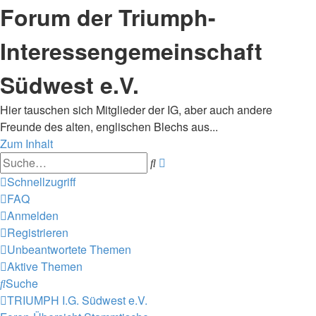
Forum der Triumph-
Interessengemeinschaft
Südwest e.V.
Hier tauschen sich Mitglieder der IG, aber auch andere
Freunde des alten, englischen Blechs aus...
Zum Inhalt
Erweiterte
Suche
Suche
Schnellzugriff
FAQ
Anmelden
Registrieren
Unbeantwortete Themen
Aktive Themen
Suche
TRIUMPH I.G. Südwest e.V.