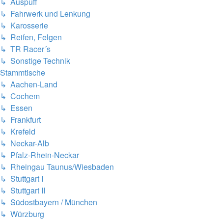
↳ Auspuff
↳ Fahrwerk und Lenkung
↳ Karosserie
↳ Reifen, Felgen
↳ TR Racer´s
↳ Sonstige Technik
Stammtische
↳ Aachen-Land
↳ Cochem
↳ Essen
↳ Frankfurt
↳ Krefeld
↳ Neckar-Alb
↳ Pfalz-Rhein-Neckar
↳ Rheingau Taunus/Wiesbaden
↳ Stuttgart I
↳ Stuttgart II
↳ Südostbayern / München
↳ Würzburg