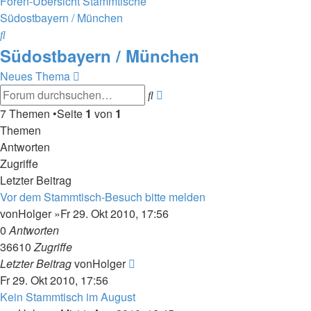
Foren-Übersicht
Stammtische
Südostbayern / München
Suche
Südostbayern / München
Neues Thema
Erweiterte
Suche
Suche
7 Themen •Seite
1
von
1
Themen
Antworten
Zugriffe
Letzter Beitrag
Vor dem Stammtisch-Besuch bitte melden
von
Holger
»Fr 29. Okt 2010, 17:56
0
Antworten
36610
Zugriffe
Letzter Beitrag
von
Holger
Fr 29. Okt 2010, 17:56
Kein Stammtisch im August