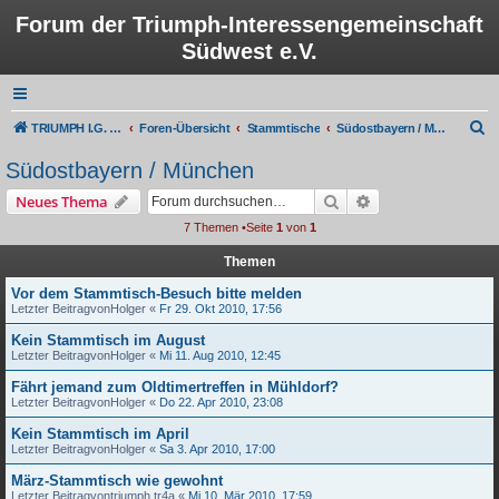
Forum der Triumph-Interessengemeinschaft
Südwest e.V.
S
TRIUMPH I.G. Südwest e.V.
Foren-Übersicht
Stammtische
Südostbayern / München
u
Südostbayern / München
c
Suche
Erweiterte Suche
Neues Thema
h
7 Themen •Seite
1
von
1
e
Themen
Vor dem Stammtisch-Besuch bitte melden
Letzter Beitragvon
Holger
«
Fr 29. Okt 2010, 17:56
Kein Stammtisch im August
Letzter Beitragvon
Holger
«
Mi 11. Aug 2010, 12:45
Fährt jemand zum Oldtimertreffen in Mühldorf?
Letzter Beitragvon
Holger
«
Do 22. Apr 2010, 23:08
Kein Stammtisch im April
Letzter Beitragvon
Holger
«
Sa 3. Apr 2010, 17:00
März-Stammtisch wie gewohnt
Letzter Beitragvon
triumph.tr4a
«
Mi 10. Mär 2010, 17:59