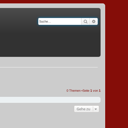
Suche
Erweiterte Suche
0 Themen •Seite
1
von
1
Gehe zu