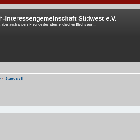
h-Interessengemeinschaft Südwest e.V.
G, aber auch andere Freunde des alten, englischen Blechs aus...
e
Stuttgart II
eiterte Suche