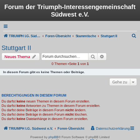
Forum der Triumph-Interessengemeinschaft
Südwest e.V.
S
TRIUMPH I.G. Südwest e.V.
Foren-Übersicht
Stammtische
Stuttgart II
u
Stuttgart II
c
Suche
Erweiterte Suche
Neues Thema
h
0 Themen •Seite
1
von
1
e
In diesem Forum gibt es keine Themen oder Beiträge.
Gehe zu
BERECHTIGUNGEN IN DIESEM FORUM
Du darfst
keine
neuen Themen in diesem Forum erstellen.
Du darfst
keine
Antworten zu Themen in diesem Forum erstellen.
Du darfst deine Beiträge in diesem Forum
nicht
ändern.
Du darfst deine Beiträge in diesem Forum
nicht
löschen.
Du darfst
keine
Dateianhänge in diesem Forum erstellen.
TRIUMPH I.G. Südwest e.V.
Foren-Übersicht
Datenschutzerklärung
Powered by
phpBB
® Forum Software © phpBB Limited