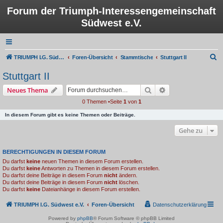
Forum der Triumph-Interessengemeinschaft
Südwest e.V.
S
TRIUMPH I.G. Südwest e.V.
Foren-Übersicht
Stammtische
Stuttgart II
u
Stuttgart II
c
Suche
Erweiterte Suche
Neues Thema
h
0 Themen •Seite
1
von
1
e
In diesem Forum gibt es keine Themen oder Beiträge.
Gehe zu
BERECHTIGUNGEN IN DIESEM FORUM
Du darfst
keine
neuen Themen in diesem Forum erstellen.
Du darfst
keine
Antworten zu Themen in diesem Forum erstellen.
Du darfst deine Beiträge in diesem Forum
nicht
ändern.
Du darfst deine Beiträge in diesem Forum
nicht
löschen.
Du darfst
keine
Dateianhänge in diesem Forum erstellen.
TRIUMPH I.G. Südwest e.V.
Foren-Übersicht
Datenschutzerklärung
Powered by
phpBB
® Forum Software © phpBB Limited