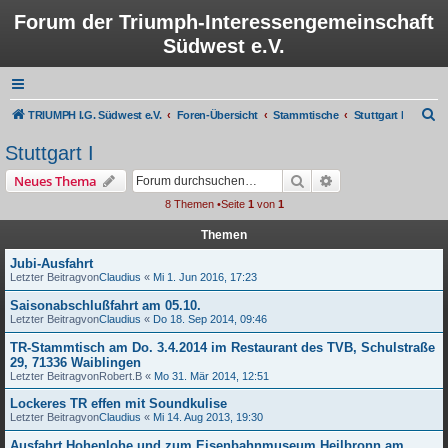
Forum der Triumph-Interessengemeinschaft
Südwest e.V.
S
TRIUMPH I.G. Südwest e.V.
Foren-Übersicht
Stammtische
Stuttgart I
u
Stuttgart I
c
Suche
Erweiterte Suche
Neues Thema
h
8 Themen •Seite
1
von
1
e
Themen
Jubi-Ausfahrt
Letzter Beitragvon
Claudius
«
Mi 1. Jun 2016, 17:23
Saisonabschlußfahrt am 05.10.
Letzter Beitragvon
Claudius
«
Do 18. Sep 2014, 09:46
TR-Stammtisch am Do. 3.4.2014 im Restaurant des TVB, Schulstraße
29, 71336 Waiblingen
Letzter Beitragvon
Robert.B
«
Mo 31. Mär 2014, 12:51
Lockeres TR effen mit Soundkulise
Letzter Beitragvon
Claudius
«
Mi 14. Aug 2013, 19:30
Ausfahrt Hohenlohe und zum Eisenbahnmuseum Heilbronn am