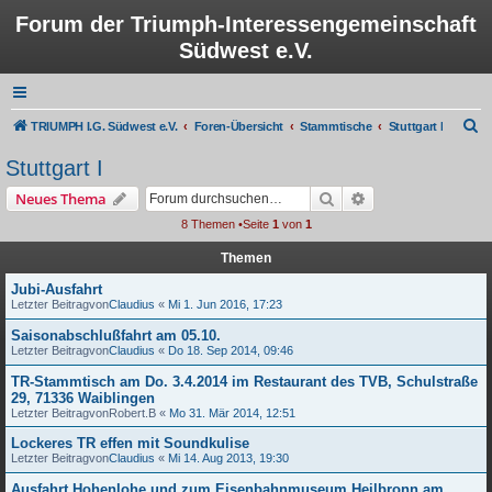
Forum der Triumph-Interessengemeinschaft
Südwest e.V.
S
TRIUMPH I.G. Südwest e.V.
Foren-Übersicht
Stammtische
Stuttgart I
u
Stuttgart I
c
Suche
Erweiterte Suche
Neues Thema
h
8 Themen •Seite
1
von
1
e
Themen
Jubi-Ausfahrt
Letzter Beitragvon
Claudius
«
Mi 1. Jun 2016, 17:23
Saisonabschlußfahrt am 05.10.
Letzter Beitragvon
Claudius
«
Do 18. Sep 2014, 09:46
TR-Stammtisch am Do. 3.4.2014 im Restaurant des TVB, Schulstraße
29, 71336 Waiblingen
Letzter Beitragvon
Robert.B
«
Mo 31. Mär 2014, 12:51
Lockeres TR effen mit Soundkulise
Letzter Beitragvon
Claudius
«
Mi 14. Aug 2013, 19:30
Ausfahrt Hohenlohe und zum Eisenbahnmuseum Heilbronn am