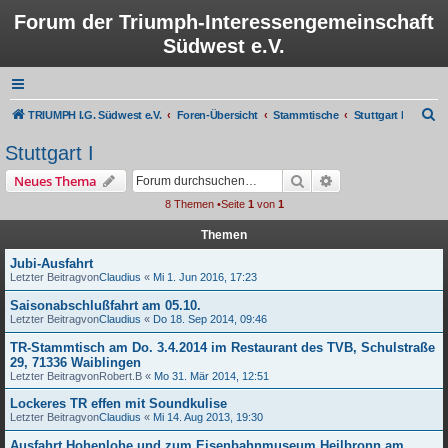
Forum der Triumph-Interessengemeinschaft
Südwest e.V.
S
TRIUMPH I.G. Südwest e.V.
Foren-Übersicht
Stammtische
Stuttgart I
u
Stuttgart I
c
Suche
Erweiterte Suche
Neues Thema
h
8 Themen •Seite
1
von
1
e
Themen
Jubi-Ausfahrt
Letzter Beitragvon
Claudius
«
Mi 1. Jun 2016, 17:23
Saisonabschlußfahrt am 05.10.
Letzter Beitragvon
Claudius
«
Do 18. Sep 2014, 09:46
TR-Stammtisch am Do. 3.4.2014 im Restaurant des TVB, Schulstraße
29, 71336 Waiblingen
Letzter Beitragvon
Robert.B
«
Mo 31. Mär 2014, 12:51
Lockeres TR effen mit Soundkulise
Letzter Beitragvon
Claudius
«
Mi 14. Aug 2013, 19:30
Ausfahrt Hohenlohe und zum Eisenbahnmuseum Heilbronn am